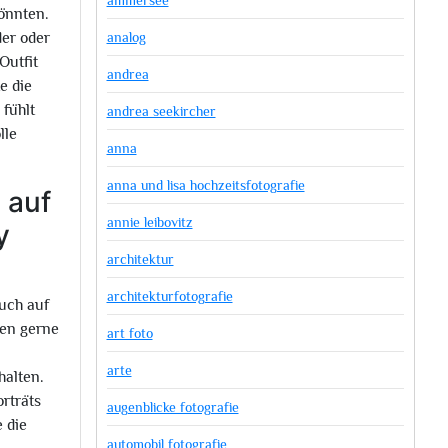
ammersee
könnten.
analog
er oder
Outfit
andrea
e die
 fühlt
andrea seekircher
lle
anna
anna und lisa hochzeitsfotografie
h auf
annie leibovitz
y
architektur
architekturfotografie
auch auf
ten gerne
art foto
arte
halten.
rträts
augenblicke fotografie
e die
automobil fotografie