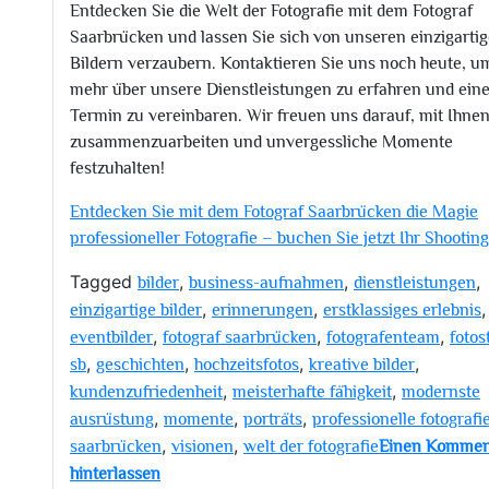
Entdecken Sie die Welt der Fotografie mit dem Fotograf
Saarbrücken und lassen Sie sich von unseren einzigarti
Bildern verzaubern. Kontaktieren Sie uns noch heute, u
mehr über unsere Dienstleistungen zu erfahren und ein
Termin zu vereinbaren. Wir freuen uns darauf, mit Ihne
zusammenzuarbeiten und unvergessliche Momente
festzuhalten!
Entdecken Sie mit dem Fotograf Saarbrücken die Magie
professioneller Fotografie – buchen Sie jetzt Ihr Shooting
Tagged
,
,
,
bilder
business-aufnahmen
dienstleistungen
,
,
,
einzigartige bilder
erinnerungen
erstklassiges erlebnis
,
,
,
eventbilder
fotograf saarbrücken
fotografenteam
fotos
,
,
,
,
sb
geschichten
hochzeitsfotos
kreative bilder
,
,
kundenzufriedenheit
meisterhafte fähigkeit
modernste
,
,
,
ausrüstung
momente
porträts
professionelle fotografi
,
,
saarbrücken
visionen
welt der fotografie
Einen Kommen
zu
hinterlassen