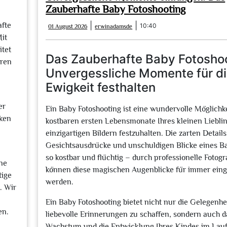
Zauberhafte Baby Fotoshooting
01
erwinadamsde
|
|
afte
10:40
01 August 2026
erwinadamsde
August
Mit
2026
itet
Das Zauberhafte Baby Fotoshoo
eren
Unvergessliche Momente für d
Ewigkeit festhalten
er
Ein Baby Fotoshooting ist eine wundervolle Möglichke
cken
kostbaren ersten Lebensmonate Ihres kleinen Lieblin
einzigartigen Bildern festzuhalten. Die zarten Detail
Gesichtsausdrücke und unschuldigen Blicke eines B
so kostbar und flüchtig – durch professionelle Fotogr
ne
können diese magischen Augenblicke für immer ein
tige
werden.
. Wir
Ein Baby Fotoshooting bietet nicht nur die Gelegenhei
en.
liebevolle Erinnerungen zu schaffen, sondern auch d
Wachstum und die Entwicklung Ihres Kindes im Laufe