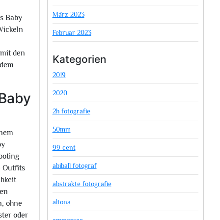
März 2023
as Baby
Wickeln
Februar 2023
 mit den
Kategorien
 dem
2019
2020
 Baby
2h fotografie
50mm
inem
by
99 cent
ooting
abiball fotograf
 Outfits
hkeit
abstrakte fotografie
ben
altona
n, ohne
ster oder