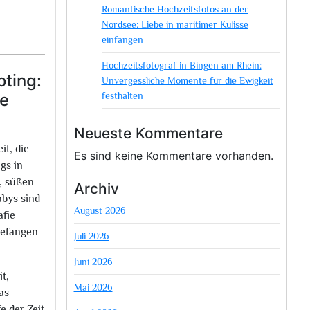
Romantische Hochzeitsfotos an der
Nordsee: Liebe in maritimer Kulisse
einfangen
Hochzeitsfotograf in Bingen am Rhein:
ting:
Unvergessliche Momente für die Ewigkeit
festhalten
ie
Neueste Kommentare
it, die
Es sind keine Kommentare vorhanden.
gs in
s, süßen
Archiv
abys sind
August 2026
afie
gefangen
Juli 2026
Juni 2026
t,
Mai 2026
as
 der Zeit