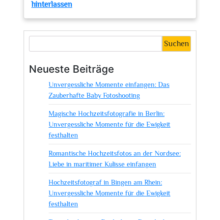
zu
hinterlassen
Unvergessliche
Momente
einfangen:
Suchen
Die
Magie
Neueste Beiträge
eines
Unvergessliche Momente einfangen: Das
Geburtstag
Zauberhafte Baby Fotoshooting
Fotografen
Magische Hochzeitsfotografie in Berlin:
Unvergessliche Momente für die Ewigkeit
festhalten
Romantische Hochzeitsfotos an der Nordsee:
Liebe in maritimer Kulisse einfangen
Hochzeitsfotograf in Bingen am Rhein:
Unvergessliche Momente für die Ewigkeit
festhalten