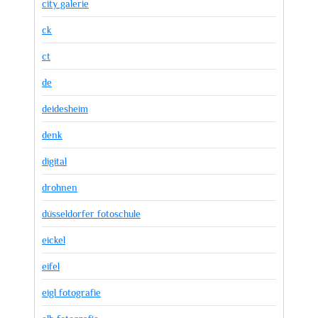
city galerie
ck
ct
de
deidesheim
denk
digital
drohnen
düsseldorfer fotoschule
eickel
eifel
eigl fotografie