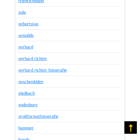
friedrichshain
gala
geburtstag
gemälde
gerhard
gerhard richter
gerhard richter fotografie
geschenkidee
gladbach
godesburg
großformatfotografie
hammer
Na
handy