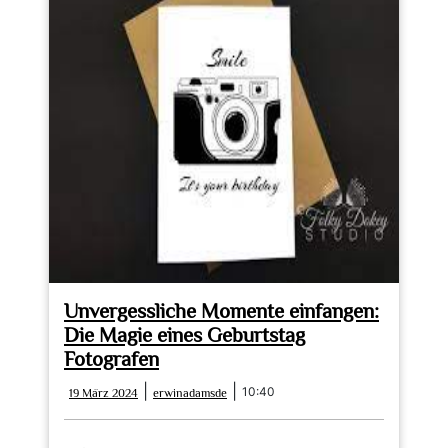
Unvergessliche Momente einfangen:
Die Magie eines Geburtstag
Fotografen
19
erwinadamsde
|
|
10:40
19 März 2024
erwinadamsde
März
2024