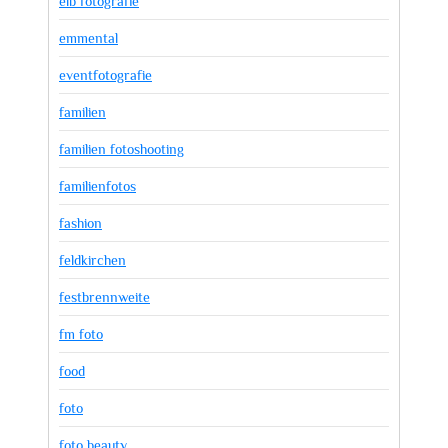
elb fotografie
emmental
eventfotografie
familien
familien fotoshooting
familienfotos
fashion
feldkirchen
festbrennweite
fm foto
food
foto
foto beauty