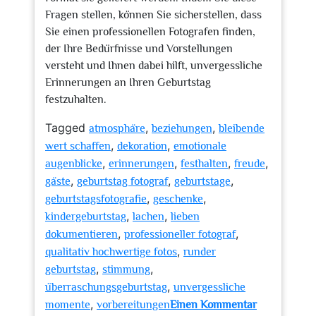
Fragen stellen, können Sie sicherstellen, dass
Sie einen professionellen Fotografen finden,
der Ihre Bedürfnisse und Vorstellungen
versteht und Ihnen dabei hilft, unvergessliche
Erinnerungen an Ihren Geburtstag
festzuhalten.
Tagged
,
,
atmosphäre
beziehungen
bleibende
,
,
wert schaffen
dekoration
emotionale
,
,
,
,
augenblicke
erinnerungen
festhalten
freude
,
,
,
gäste
geburtstag fotograf
geburtstage
,
,
geburtstagsfotografie
geschenke
,
,
kindergeburtstag
lachen
lieben
,
,
dokumentieren
professioneller fotograf
,
qualitativ hochwertige fotos
runder
,
,
geburtstag
stimmung
,
überraschungsgeburtstag
unvergessliche
,
momente
vorbereitungen
Einen Kommentar