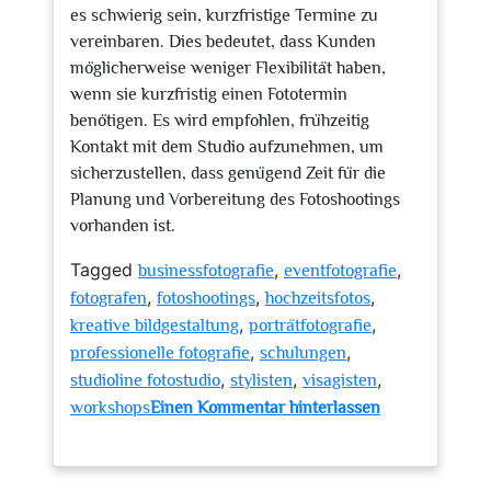
es schwierig sein, kurzfristige Termine zu
vereinbaren. Dies bedeutet, dass Kunden
möglicherweise weniger Flexibilität haben,
wenn sie kurzfristig einen Fototermin
benötigen. Es wird empfohlen, frühzeitig
Kontakt mit dem Studio aufzunehmen, um
sicherzustellen, dass genügend Zeit für die
Planung und Vorbereitung des Fotoshootings
vorhanden ist.
Tagged
,
,
businessfotografie
eventfotografie
,
,
,
fotografen
fotoshootings
hochzeitsfotos
,
,
kreative bildgestaltung
porträtfotografie
,
,
professionelle fotografie
schulungen
,
,
,
studioline fotostudio
stylisten
visagisten
workshops
Einen Kommentar hinterlassen
zu
Entdecken
Sie