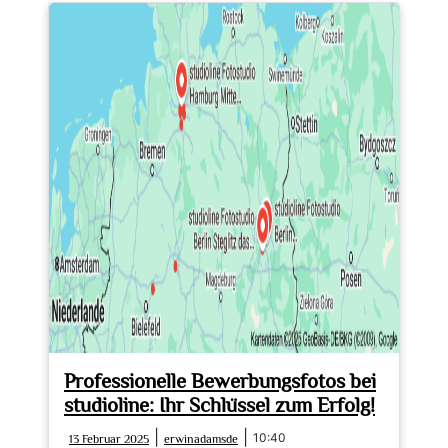
die
Vielfalt
von
StudioLine
Fotostudio:
Professionelle
Fotografie
für
jeden
Anlass
Professionelle Bewerbungsfotos bei
studioline: Ihr Schlüssel zum Erfolg!
13
erwinadamsde
|
|
10:40
13 Februar 2025
erwinadamsde