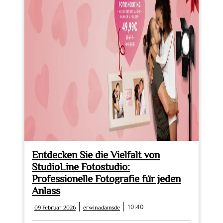
Entdecken Sie die Vielfalt von
StudioLine Fotostudio:
Professionelle Fotografie für jeden
Anlass
09
erwinadamsde
|
|
10:40
09 Februar 2026
erwinadamsde
Februar
2026