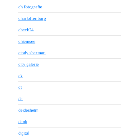
ch fotografie
charlottenburg
check24
chiemsee
cindy sherman
city galerie
ck
ct
de
deidesheim
denk
digital