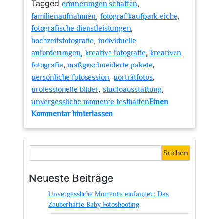
Tagged
,
erinnerungen schaffen
,
,
familienaufnahmen
fotograf kaufpark eiche
,
fotografische dienstleistungen
,
hochzeitsfotografie
individuelle
,
,
anforderungen
kreative fotografie
kreativen
,
,
fotografie
maßgeschneiderte pakete
,
,
persönliche fotosession
porträtfotos
,
,
professionelle bilder
studioausstattung
unvergessliche momente festhalten
Einen
zu
Kommentar hinterlassen
Professionelle
Fotografie
im
Suchen
Kaufpark
Eiche:
Neueste Beiträge
Einzigartige
Unvergessliche Momente einfangen: Das
Erinnerungen
Zauberhafte Baby Fotoshooting
festhalten