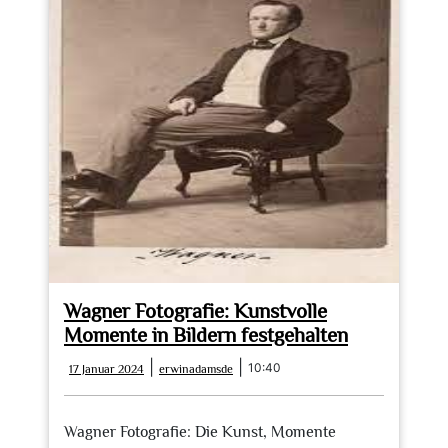
Wagner Fotografie: Kunstvolle
Momente in Bildern festgehalten
17
erwinadamsde
|
|
10:40
17 Januar 2024
erwinadamsde
Januar
2024
Wagner Fotografie: Die Kunst, Momente