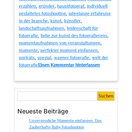
,
,
,
erzählen
gründer
hauptfotograf
individuell
,
gestaltetes fotoshooting
jahrelange erfahrung
,
,
,
in der branche
kunst
künstler
,
landschaftsaufnahmen
leidenschaft für
,
,
fotografie
liebe zur kunst des fotografierens
,
momentaufnahmen von veranstaltungen
,
,
momente
perfekter moment einfangen
,
,
,
porträts
spezial
wagner fotografie
welt der
fotografie
Einen Kommentar hinterlassen
zu
Wagner
Fotografie:
Kunstvolle
Suchen
Momente
in
Neueste Beiträge
Bildern
Unvergessliche Momente einfangen: Das
festgehalten
Zauberhafte Baby Fotoshooting