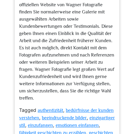
offiziellen Website von Wagner Fotografie
finden Sie normalerweise eine Galerie mit
ausgewählten Arbeiten sowie
Kundenbewertungen oder Testimonials. Diese
geben Ihnen einen Einblick in die Qualität der
Arbeit und die Zufriedenheit früherer Kunden.
Es ist auch möglich, direkt Kontakt mit dem
Fotografen aufzunehmen und nach Referenzen
oder weiteren Beispielen seiner Arbeit zu
fragen. Wagner Fotografie legt großen Wert auf
Kundenzufriedenheit und wird Ihnen gerne
weitere Informationen zur Verfügung stellen,
um sicherzustellen, dass Sie die richtige Wahl
treffen.
Tagged
,
authentizität
bedürfnisse der kunden
,
,
verstehen
beeindruckende bilder
einzigartiger
,
,
,
stil
einzufangen
emotionen einfangen
,
fähigkeit geschichten zu erzählen
geschichten