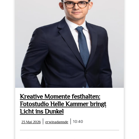
Kreative Momente festhalten:
Fotostudio Helle Kammer bringt
Licht ins Dunkel
23
erwinadamsde
|
|
10:40
23 Mai 2026
erwinadamsde
Mai
2026