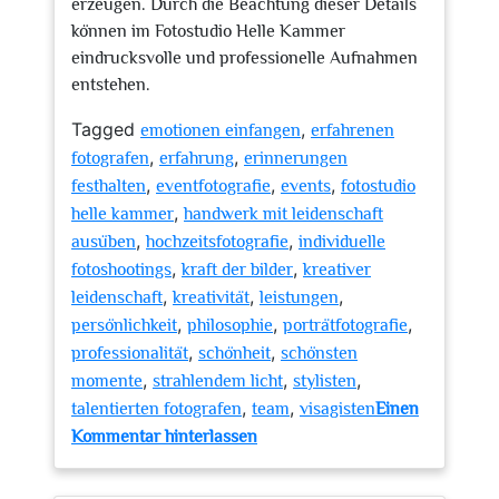
erzeugen. Durch die Beachtung dieser Details
können im Fotostudio Helle Kammer
eindrucksvolle und professionelle Aufnahmen
entstehen.
Tagged
,
emotionen einfangen
erfahrenen
,
,
fotografen
erfahrung
erinnerungen
,
,
,
festhalten
eventfotografie
events
fotostudio
,
helle kammer
handwerk mit leidenschaft
,
,
ausüben
hochzeitsfotografie
individuelle
,
,
fotoshootings
kraft der bilder
kreativer
,
,
,
leidenschaft
kreativität
leistungen
,
,
,
persönlichkeit
philosophie
porträtfotografie
,
,
professionalität
schönheit
schönsten
,
,
,
momente
strahlendem licht
stylisten
,
,
talentierten fotografen
team
visagisten
Einen
zu
Kommentar hinterlassen
Kreative
Momente