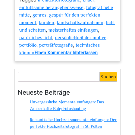
architekturfotografie
bilder
,
einfühlsame herangehensweise
fotograf helle
,
,
mitte
genres
gespür für den perfekten
,
,
,
moment
kunden
landschaftsaufnahmen
licht
,
,
und schatten
meisterhaftes einfangen
,
,
natürliches licht
persönlichkeit der motive
,
,
portfolio
porträtfotografie
technisches
zu
können
Einen Kommentar hinterlassen
Meisterhaftes
Lichtspiel:
Die
Suchen
Kunst
des
Neueste Beiträge
Fotografen
Unvergessliche Momente einfangen: Das
Helle
Zauberhafte Baby Fotoshooting
Mitte
Romantische Hochzeitsmomente einfangen: Der
perfekte Hochzeitsfotograf in St. Pölten