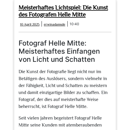
festhalten:
Meisterhaftes Lichtspiel: Die Kunst
Fotostudio
des Fotografen Helle Mitte
Helle
10
erwinadamsde
|
|
10:40
10 April 2025
erwinadamsde
Kammer
April
bringt
2025
Licht
Fotograf Helle Mitte:
ins
Meisterhaftes Einfangen
Dunkel
von Licht und Schatten
Die Kunst der Fotografie liegt nicht nur im
Betätigen des Auslösers, sondern vielmehr in
der Fähigkeit, Licht und Schatten zu meistern
und damit einzigartige Bilder zu schaffen. Ein
Fotograf, der dies auf meisterhafte Weise
beherrscht, ist Fotograf Helle Mitte.
Seit vielen Jahren begeistert Fotograf Helle
Mitte seine Kunden mit atemberaubenden