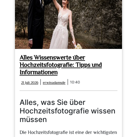
Alles Wissenswerte über
Hochzeitsfotografie: Tipps und
Informationen
21
erwinadamsde
|
|
10:40
21 Juli 2026
erwinadamsde
Juli
2026
Alles, was Sie über
Hochzeitsfotografie wissen
müssen
Die Hochzeitsfotografie ist eine der wichtigsten