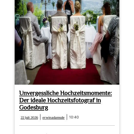
Unvergessliche Hochzeitsmomente:
Der ideale Hochzeitsfotograf in
Godesburg
22
erwinadamsde
|
|
10:40
22 Juli 2026
erwinadamsde
Juli
2026