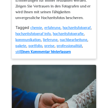
Erinnerungen für immer festhalten werden.
Zeigen Sie Vertrauen in den Fotografen und er
wird Ihnen mit seinen Fähigkeiten
unvergessliche Hochzeitsfotos bescheren.
Tagged
,
,
,
chemie
erfahrung
hochzeitsfotograf
,
,
hochzeitsfotograf info
hochzeitsfotografie
,
,
,
kommunikation
lieferung
nachbearbeitung
,
,
,
,
pakete
portfolio
preise
professionalität
zu
stil
Einen Kommentar hinterlassen
Alles
Wissenswerte
über
Hochzeitsfotografie:
Tipps
und
Informationen