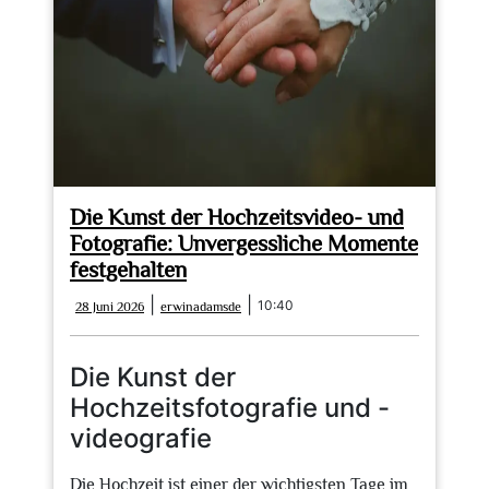
Die Kunst der Hochzeitsvideo- und
Fotografie: Unvergessliche Momente
festgehalten
28
erwinadamsde
|
|
10:40
28 Juni 2026
erwinadamsde
Juni
2026
Die Kunst der
Hochzeitsfotografie und -
videografie
Die Hochzeit ist einer der wichtigsten Tage im