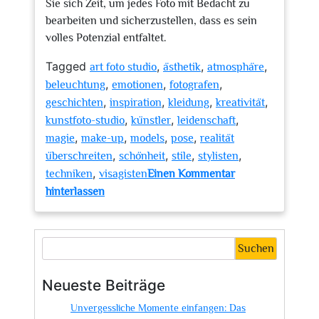
Sie sich Zeit, um jedes Foto mit Bedacht zu
bearbeiten und sicherzustellen, dass es sein
volles Potenzial entfaltet.
Tagged
,
,
,
art foto studio
ästhetik
atmosphäre
,
,
,
beleuchtung
emotionen
fotografen
,
,
,
,
geschichten
inspiration
kleidung
kreativität
,
,
,
kunstfoto-studio
künstler
leidenschaft
,
,
,
,
magie
make-up
models
pose
realität
,
,
,
,
überschreiten
schönheit
stile
stylisten
,
techniken
visagisten
Einen Kommentar
zu
hinterlassen
Kreative
Meisterwerke:
Das
Suchen
Art
Foto
Neueste Beiträge
Studio
Unvergessliche Momente einfangen: Das
–