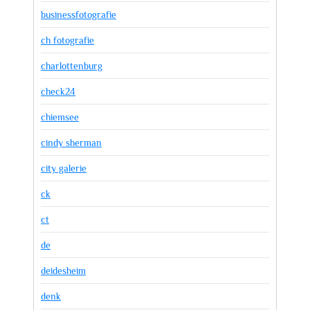
businessfotografie
ch fotografie
charlottenburg
check24
chiemsee
cindy sherman
city galerie
ck
ct
de
deidesheim
denk