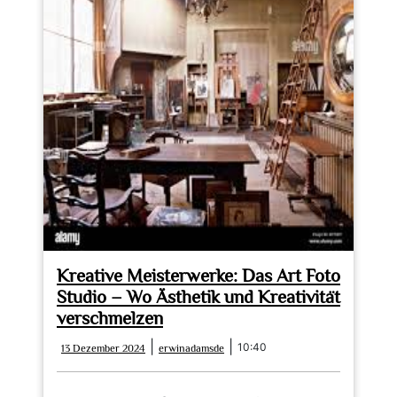
Kreative Meisterwerke: Das Art Foto
Studio – Wo Ästhetik und Kreativität
verschmelzen
13
erwinadamsde
|
|
10:40
13 Dezember 2024
erwinadamsde
Dezember
2024