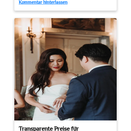
zu
Kommentar hinterlassen
Alles
über
Bewerbungsfotos:
Tipps
zur
Planung
und
Kosten
Transparente Preise für