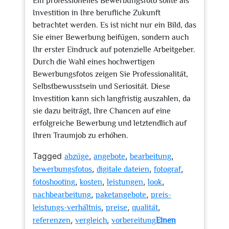
Ein professionelles Bewerbungsfoto sollte als
Investition in Ihre berufliche Zukunft
betrachtet werden. Es ist nicht nur ein Bild, das
Sie einer Bewerbung beifügen, sondern auch
Ihr erster Eindruck auf potenzielle Arbeitgeber.
Durch die Wahl eines hochwertigen
Bewerbungsfotos zeigen Sie Professionalität,
Selbstbewusstsein und Seriosität. Diese
Investition kann sich langfristig auszahlen, da
sie dazu beiträgt, Ihre Chancen auf eine
erfolgreiche Bewerbung und letztendlich auf
Ihren Traumjob zu erhöhen.
Tagged
,
,
,
abzüge
angebote
bearbeitung
,
,
,
bewerbungsfotos
digitale dateien
fotograf
,
,
,
,
fotoshooting
kosten
leistungen
look
,
,
nachbearbeitung
paketangebote
preis-
,
,
,
leistungs-verhältnis
preise
qualität
,
,
referenzen
vergleich
vorbereitung
Einen