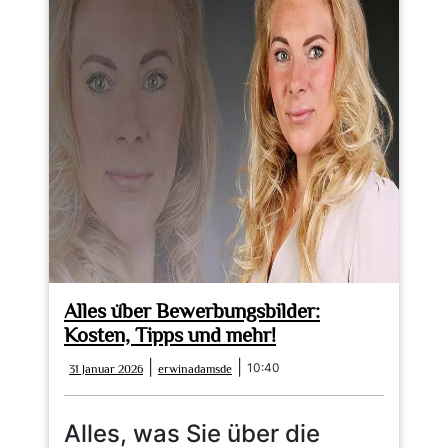
Alles über Bewerbungsbilder:
Kosten, Tipps und mehr!
31
erwinadamsde
|
|
10:40
31 Januar 2026
erwinadamsde
Januar
2026
Alles, was Sie über die