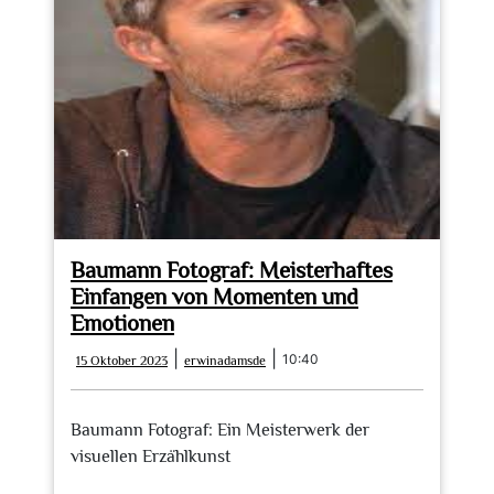
Englisch
und
Bildern
Baumann Fotograf: Meisterhaftes
Einfangen von Momenten und
Emotionen
15
erwinadamsde
|
|
10:40
15 Oktober 2023
erwinadamsde
Oktober
2023
Baumann Fotograf: Ein Meisterwerk der
visuellen Erzählkunst