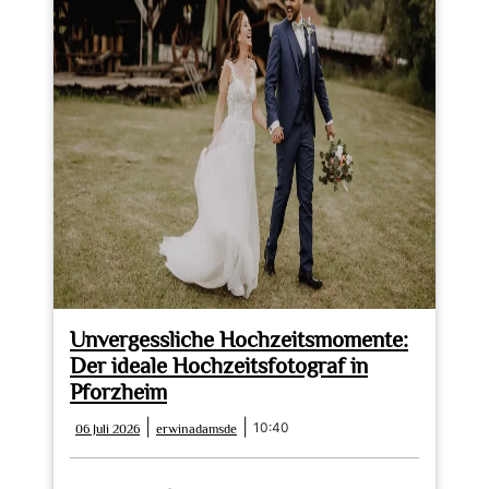
Unvergessliche Hochzeitsmomente:
Der ideale Hochzeitsfotograf in
Pforzheim
06
erwinadamsde
|
|
10:40
06 Juli 2026
erwinadamsde
Juli
2026