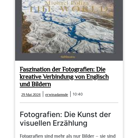
Faszination der Fotografien: Die
kreative Verbindung von Englisch
und Bildern
29
erwinadamsde
|
|
10:40
29 Mai 2024
erwinadamsde
Mai
2024
Fotografien: Die Kunst der
visuellen Erzählung
Fotografien sind mehr als nur Bilder – sie sind