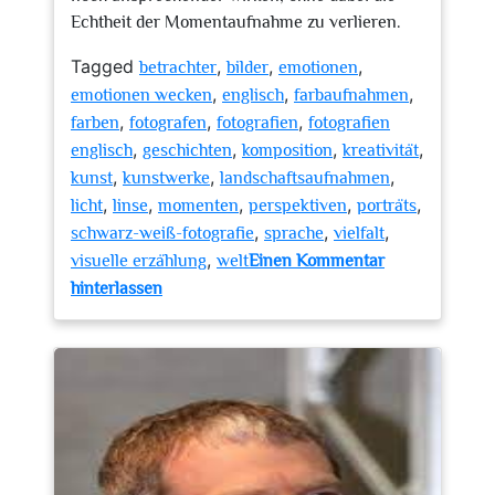
Echtheit der Momentaufnahme zu verlieren.
Tagged
,
,
,
betrachter
bilder
emotionen
,
,
,
emotionen wecken
englisch
farbaufnahmen
,
,
,
farben
fotografen
fotografien
fotografien
,
,
,
,
englisch
geschichten
komposition
kreativität
,
,
,
kunst
kunstwerke
landschaftsaufnahmen
,
,
,
,
,
licht
linse
momenten
perspektiven
porträts
,
,
,
schwarz-weiß-fotografie
sprache
vielfalt
,
visuelle erzählung
welt
Einen Kommentar
zu
hinterlassen
Faszination
der
Fotografien:
Die
kreative
Verbindung
von