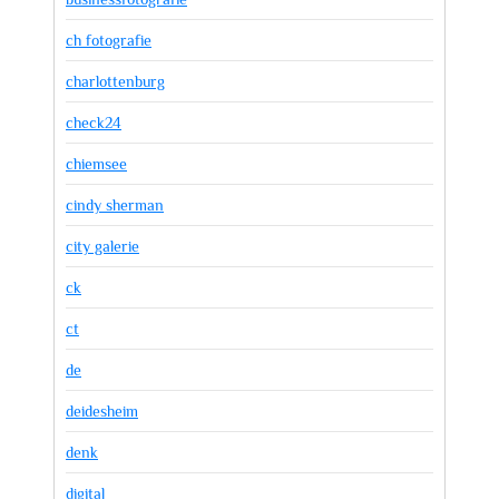
ch fotografie
charlottenburg
check24
chiemsee
cindy sherman
city galerie
ck
ct
de
deidesheim
denk
digital