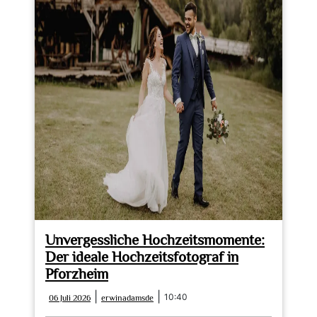
Unvergessliche Hochzeitsmomente:
Der ideale Hochzeitsfotograf in
Pforzheim
06
erwinadamsde
|
|
10:40
06 Juli 2026
erwinadamsde
Juli