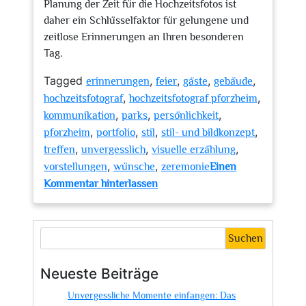
Planung der Zeit für die Hochzeitsfotos ist
daher ein Schlüsselfaktor für gelungene und
zeitlose Erinnerungen an Ihren besonderen
Tag.
Tagged
,
,
,
,
erinnerungen
feier
gäste
gebäude
,
,
hochzeitsfotograf
hochzeitsfotograf pforzheim
,
,
,
kommunikation
parks
persönlichkeit
,
,
,
,
pforzheim
portfolio
stil
stil- und bildkonzept
,
,
,
treffen
unvergesslich
visuelle erzählung
,
,
vorstellungen
wünsche
zeremonie
Einen
zu
Kommentar hinterlassen
Unvergessliche
Hochzeitsmomente:
Der
Suchen
ideale
Hochzeitsfotograf
Neueste Beiträge
in
Unvergessliche Momente einfangen: Das
Pforzheim