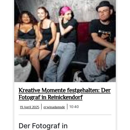
Kreative Momente festgehalten: Der
Fotograf in Reinickendorf
19
erwinadamsde
|
|
10:40
19 April 2025
erwinadamsde
April
2025
Der Fotograf in