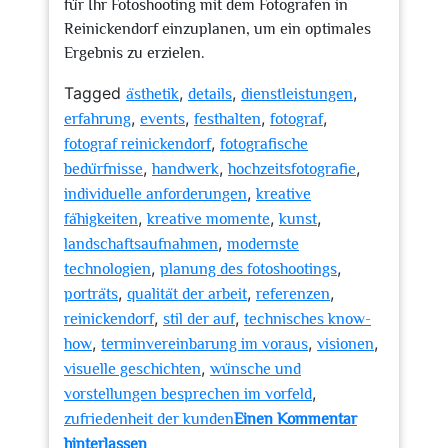
für Ihr Fotoshooting mit dem Fotografen in
Reinickendorf einzuplanen, um ein optimales
Ergebnis zu erzielen.
Tagged
,
,
,
ästhetik
details
dienstleistungen
,
,
,
,
erfahrung
events
festhalten
fotograf
,
fotograf reinickendorf
fotografische
,
,
,
bedürfnisse
handwerk
hochzeitsfotografie
,
individuelle anforderungen
kreative
,
,
,
fähigkeiten
kreative momente
kunst
,
landschaftsaufnahmen
modernste
,
,
technologien
planung des fotoshootings
,
,
,
porträts
qualität der arbeit
referenzen
,
,
reinickendorf
stil der auf
technisches know-
,
,
,
how
terminvereinbarung im voraus
visionen
,
visuelle geschichten
wünsche und
,
vorstellungen besprechen im vorfeld
zufriedenheit der kunden
Einen Kommentar
zu
hinterlassen