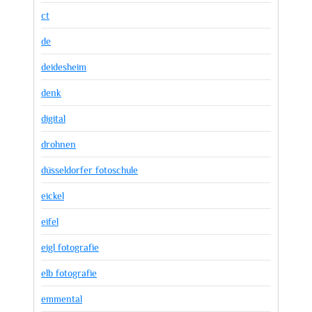
ct
de
deidesheim
denk
digital
drohnen
düsseldorfer fotoschule
eickel
eifel
eigl fotografie
elb fotografie
emmental