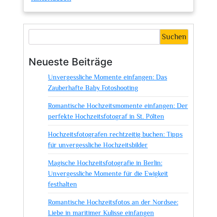
Kreative
Momente
festgehalten:
Suchen
Der
Fotograf
Neueste Beiträge
in
Unvergessliche Momente einfangen: Das
Reinickendorf
Zauberhafte Baby Fotoshooting
Romantische Hochzeitsmomente einfangen: Der
perfekte Hochzeitsfotograf in St. Pölten
Hochzeitsfotografen rechtzeitig buchen: Tipps
für unvergessliche Hochzeitsbilder
Magische Hochzeitsfotografie in Berlin:
Unvergessliche Momente für die Ewigkeit
festhalten
Romantische Hochzeitsfotos an der Nordsee:
Liebe in maritimer Kulisse einfangen