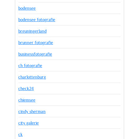
bodensee
bodensee fotografie
breuningerland
brunner fotografie
businessfotografie
ch fotografie
charlottenburg
check24
chiemsee
cindy sherman
city galerie
ck