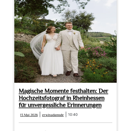
Magische Momente festhalten: Der
Hochzeitsfotograf in Rheinhessen
für unvergessliche Erinnerungen
13
erwinadamsde
|
|
10:40
13 Mai 2026
erwinadamsde
Mai
2026