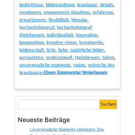
,
,
,
,
bedürfnisse
bildgestaltung
brautpaar
details
,
,
,
emotionen
engagement-shootings
erfahrung
,
,
,
erwartungen
flexibilität
hingabe
,
hochzeitsfotograf
hochzeitsfotograf
,
,
,
rheinhessen
individualität
innovation
,
,
,
komposition
kreative vision
kunstwerke
,
,
,
,
leidenschaft
licht
liebe
natürliche bilder
,
,
,
,
perspektive
professionell
rheinhessen
talent
,
,
unvergessliche momente
vision
wünsche des
brautpaares
Einen Kommentar hinterlassen
zu
Magische
Momente
festhalten:
Suchen
Der
Hochzeitsfotograf
Neueste Beiträge
in
Unvergessliche Momente einfangen: Das
Rheinhessen