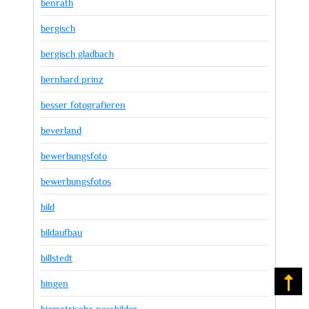
benrath
bergisch
bergisch gladbach
bernhard prinz
besser fotografieren
beverland
bewerbungsfoto
bewerbungsfotos
bild
bildaufbau
billstedt
Na
bingen