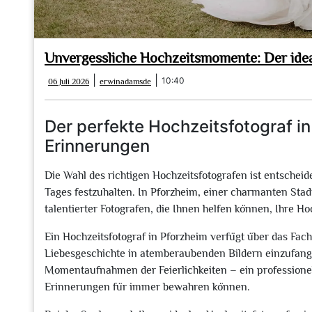
Unvergessliche Hochzeitsmomente: Der idea
06
erwinadamsde
|
|
10:40
06 Juli 2026
erwinadamsde
Juli
2026
Der perfekte Hochzeitsfotograf in
Erinnerungen
Die Wahl des richtigen Hochzeitsfotografen ist entsche
Tages festzuhalten. In Pforzheim, einer charmanten Sta
talentierter Fotografen, die Ihnen helfen können, Ihre 
Ein Hochzeitsfotograf in Pforzheim verfügt über das Fac
Liebesgeschichte in atemberaubenden Bildern einzufange
Momentaufnahmen der Feierlichkeiten – ein professionelle
Erinnerungen für immer bewahren können.