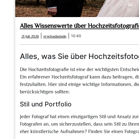
Alles Wissenswerte über Hochzeitsfotografi
21
erwinadamsde
|
|
10:40
21 Juli 2026
erwinadamsde
Juli
2026
Alles, was Sie über Hochzeitsfot
Die Hochzeitsfotografie ist eine der wichtigsten Entsche
Ein erfahrener Hochzeitsfotograf kann dazu beitragen, d
festzuhalten. Hier sind einige wichtige Informationen, d
berücksichtigen sollten:
Stil und Portfolio
Jeder Fotograf hat einen einzigartigen Stil und Ansatz zu
Fotografen an, um sicherzustellen, dass sein Stil zu Ihre
eher künstlerische Aufnahmen? Finden Sie einen Fotograf