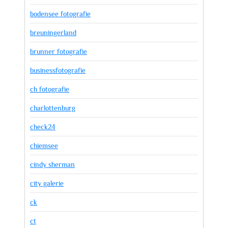
bodensee fotografie
breuningerland
brunner fotografie
businessfotografie
ch fotografie
charlottenburg
check24
chiemsee
cindy sherman
city galerie
ck
ct