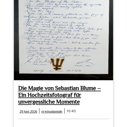
Die Magie von Sebastian Blume –
Ein Hochzeitsfotograf für
unvergessliche Momente
29
erwinadamsde
|
|
10:40
29 Juni 2026
erwinadamsde
Juni
2026