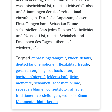
über Belichtung, Blende und Verschlusszeit,
was entscheidend ist, um die Lichtverhältnisse
und Stimmungen der Hochzeit optimal
einzufangen. Durch die Anpassung dieser
Einstellungen kann Sebastian Blume
sicherstellen, dass jedes Foto perfekt belichtet
und fokussiert ist, um die Schönheit und
Emotionen des Tages authentisch
wiederzugeben.
Tagged
,
,
,
anpassungsfähigkeit
bilder
details
,
,
,
,
deutschland
emotionen
flexibilität
freude
,
,
,
geschichten
hingabe
hochzeiten
,
,
,
hochzeitsfotograf
leidenschaft
liebe
,
,
,
momente
schönheit
sebastian blume
,
,
sebastian blume hochzeitsfotograf
stile
,
,
traditionen
vorstellungen
wünsche
Einen
zu
Kommentar hinterlassen
Die