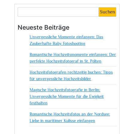
Magie
von
Suchen
Sebastian
Blume
Neueste Beiträge
–
Unvergessliche Momente einfangen: Das
Ein
Zauberhafte Baby Fotoshooting
Hochzeitsfotograf
für
Romantische Hochzeitsmomente einfangen: Der
unvergessliche
perfekte Hochzeitsfotograf in St. Pölten
Momente
Hochzeitsfotografen rechtzeitig buchen: Tipps
für unvergessliche Hochzeitsbilder
Magische Hochzeitsfotografie in Berlin:
Unvergessliche Momente für die Ewigkeit
festhalten
Romantische Hochzeitsfotos an der Nordsee:
Liebe in maritimer Kulisse einfangen