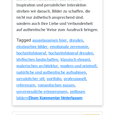
Inspiration und persönlicher Interaktion
streben wir danach, Bilder zu schaffen, die
nicht nur ästhetisch ansprechend sind,
sondern auch Ihre Liebe und Verbundenheit
auf authentische Weise zum Ausdruck bringen.
Tagged
,
,
ausgelassenen feier
dresden
,
,
einzigartige bilder
emotionale zeremonie
,
,
hochzeitsfotograf
hochzeitsfotograf dresden
,
,
idyllischen landschaften
klassisch elegant
,
,
malerischen architektur
modern und originell
,
natürliche und authentische aufnahmen
,
,
,
persönlicher stil
portfolio
professionell
,
,
referenzen
romantischen gassen
,
unvergessliche erinnerungen
zeitlosen
zu
bildern
Einen Kommentar hinterlassen
Magische
Momente