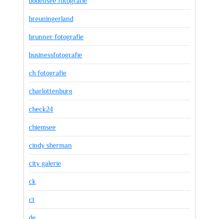
bodensee fotografie
breuningerland
brunner fotografie
businessfotografie
ch fotografie
charlottenburg
check24
chiemsee
cindy sherman
city galerie
ck
ct
de