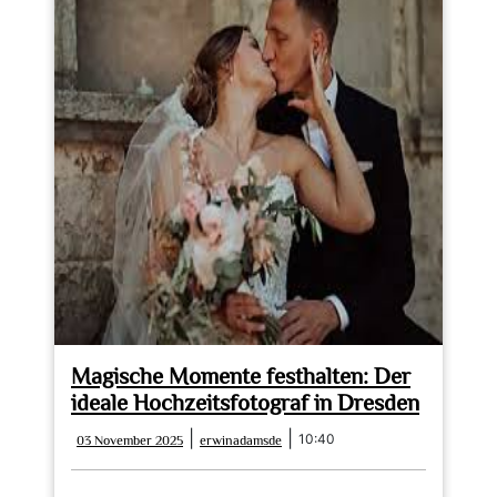
Magische Momente festhalten: Der
ideale Hochzeitsfotograf in Dresden
03
erwinadamsde
|
|
10:40
03 November 2025
erwinadamsde
November
2025