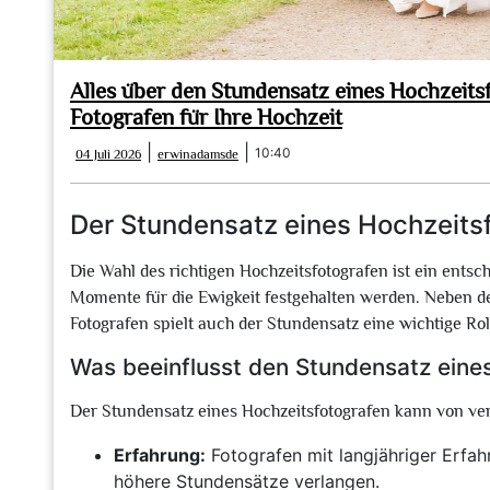
Alles über den Stundensatz eines Hochzeits
Fotografen für Ihre Hochzeit
04
erwinadamsde
|
|
10:40
04 Juli 2026
erwinadamsde
Juli
2026
Der Stundensatz eines Hochzeitsf
Die Wahl des richtigen Hochzeitsfotografen ist ein entsc
Momente für die Ewigkeit festgehalten werden. Neben der
Fotografen spielt auch der Stundensatz eine wichtige Rol
Was beeinflusst den Stundensatz eine
Der Stundensatz eines Hochzeitsfotografen kann von ve
Erfahrung:
Fotografen mit langjähriger Erfah
höhere Stundensätze verlangen.