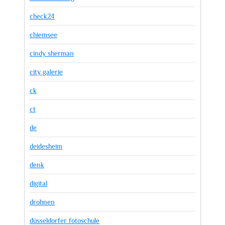
check24
chiemsee
cindy sherman
city galerie
ck
ct
de
deidesheim
denk
digital
drohnen
düsseldorfer fotoschule