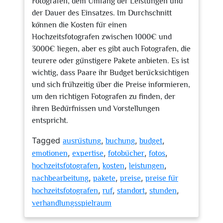
Fotografen, dem Umfang der Leistungen und
der Dauer des Einsatzes. Im Durchschnitt
können die Kosten für einen
Hochzeitsfotografen zwischen 1000€ und
3000€ liegen, aber es gibt auch Fotografen, die
teurere oder günstigere Pakete anbieten. Es ist
wichtig, dass Paare ihr Budget berücksichtigen
und sich frühzeitig über die Preise informieren,
um den richtigen Fotografen zu finden, der
ihren Bedürfnissen und Vorstellungen
entspricht.
Tagged
,
,
,
ausrüstung
buchung
budget
,
,
,
,
emotionen
expertise
fotobücher
fotos
,
,
,
hochzeitsfotografen
kosten
leistungen
,
,
,
nachbearbeitung
pakete
preise
preise für
,
,
,
,
hochzeitsfotografen
ruf
standort
stunden
verhandlungsspielraum