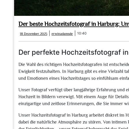
Der beste Hochzeitsfotograf in Harburg: U
18
erwinadamsde
|
|
10:40
18 Dezember 2025
erwinadamsde
Dezember
2025
Der perfekte Hochzeitsfotograf i
Die Wahl des richtigen Hochzeitsfotografen ist entschei
Ewigkeit festzuhalten. In Harburg gibt es eine Vielzahl t
und Emotionen eines Hochzeitstages so einfühlsam einfa
Unser Fotograf verfügt über langjährige Erfahrung und e
Hochzeit in Bildern verewigt. Mit einem Auge für Details
einzigartige und zeitlose Erinnerungen, die Sie immer 
Unser Hochzeitsfotograf in Harburg arbeitet diskret im
dabei die natürliche Atmosphäre zu stören. Von intimen