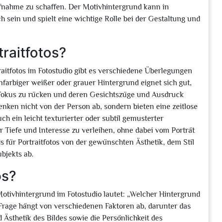
nahme zu schaffen. Der Motivhintergrund kann in
 sein und spielt eine wichtige Rolle bei der Gestaltung und
raitfotos?
aitfotos im Fotostudio gibt es verschiedene Überlegungen
nfarbiger weißer oder grauer Hintergrund eignet sich gut,
n Fokus zu rücken und deren Gesichtszüge und Ausdruck
enken nicht von der Person ab, sondern bieten eine zeitlose
ch ein leicht texturierter oder subtil gemusterter
Tiefe und Interesse zu verleihen, ohne dabei vom Porträt
s für Portraitfotos von der gewünschten Ästhetik, dem Stil
ubjekts ab.
os?
tivhintergrund im Fotostudio lautet: „Welcher Hintergrund
 Frage hängt von verschiedenen Faktoren ab, darunter das
sthetik des Bildes sowie die Persönlichkeit des