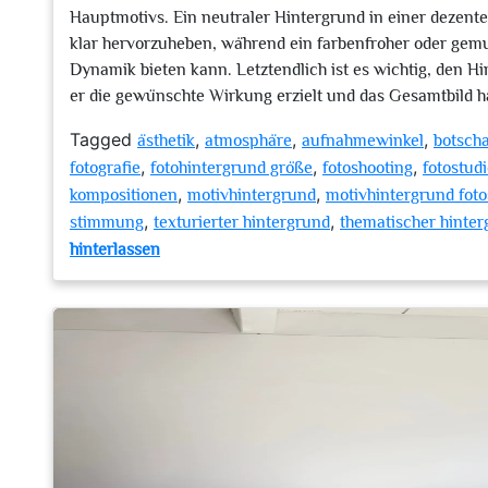
Hauptmotivs. Ein neutraler Hintergrund in einer dezent
klar hervorzuheben, während ein farbenfroher oder gemus
Dynamik bieten kann. Letztendlich ist es wichtig, den H
er die gewünschte Wirkung erzielt und das Gesamtbild h
Tagged
,
,
,
ästhetik
atmosphäre
aufnahmewinkel
botscha
,
,
,
fotografie
fotohintergrund größe
fotoshooting
fotostud
,
,
kompositionen
motivhintergrund
motivhintergrund foto
,
,
stimmung
texturierter hintergrund
thematischer hinte
zu
hinterlassen
Die
Bedeutung
eines
passenden
Motivhintergrunds
im
Fotostudio