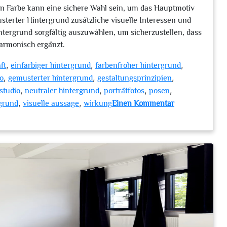
en Farbe kann eine sichere Wahl sein, um das Hauptmotiv
terter Hintergrund zusätzliche visuelle Interessen und
intergrund sorgfältig auszuwählen, um sicherzustellen, dass
armonisch ergänzt.
,
,
,
ft
einfarbiger hintergrund
farbenfroher hintergrund
,
,
,
io
gemusterter hintergrund
gestaltungsprinzipien
,
,
,
,
studio
neutraler hintergrund
porträtfotos
posen
,
,
rgrund
visuelle aussage
wirkung
Einen Kommentar