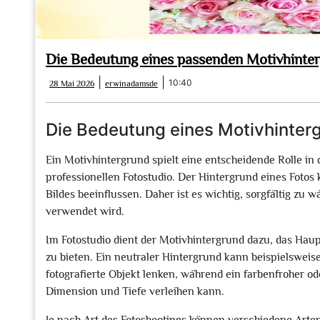
Die Bedeutung eines passenden Motivhinter
28
erwinadamsde
|
|
10:40
28 Mai 2026
erwinadamsde
Mai
2026
Die Bedeutung eines Motivhinterg
Ein Motivhintergrund spielt eine entscheidende Rolle in 
professionellen Fotostudio. Der Hintergrund eines Foto
Bildes beeinflussen. Daher ist es wichtig, sorgfältig zu
verwendet wird.
Im Fotostudio dient der Motivhintergrund dazu, das H
zu bieten. Ein neutraler Hintergrund kann beispielsweis
fotografierte Objekt lenken, während ein farbenfroher od
Dimension und Tiefe verleihen kann.