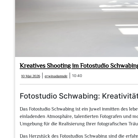
Kreatives Shooting im Fotostudio Schwabing:
10
erwinadamsde
|
|
10:40
10 Mai 2026
erwinadamsde
Mai
2026
Fotostudio Schwabing: Kreativität
Das Fotostudio Schwabing ist ein Juwel inmitten des leb
einladenden Atmosphäre, talentierten Fotografen und mod
Umgebung für die Realisierung Ihrer fotografischen Trä
Das Herzstück des Fotostudios Schwabing sind die erfahr