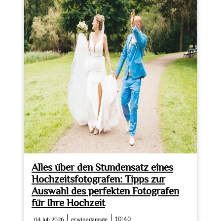
Alles über den Stundensatz eines
Hochzeitsfotografen: Tipps zur
Auswahl des perfekten Fotografen
für Ihre Hochzeit
04
erwinadamsde
|
|
10:40
04 Juli 2026
erwinadamsde