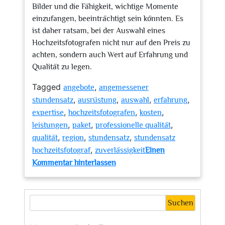
Bilder und die Fähigkeit, wichtige Momente
einzufangen, beeinträchtigt sein könnten. Es
ist daher ratsam, bei der Auswahl eines
Hochzeitsfotografen nicht nur auf den Preis zu
achten, sondern auch Wert auf Erfahrung und
Qualität zu legen.
Tagged
,
angebote
angemessener
,
,
,
,
stundensatz
ausrüstung
auswahl
erfahrung
,
,
,
expertise
hochzeitsfotografen
kosten
,
,
,
leistungen
paket
professionelle qualität
,
,
,
qualität
region
stundensatz
stundensatz
,
hochzeitsfotograf
zuverlässigkeit
Einen
zu
Kommentar hinterlassen
Alles
über
den
Suchen
Stundensatz
eines