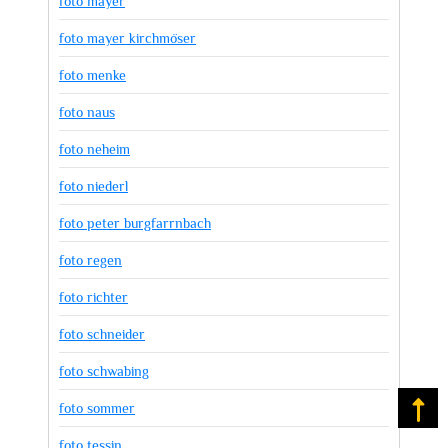
foto mayer
foto mayer kirchmöser
foto menke
foto naus
foto neheim
foto niederl
foto peter burgfarrnbach
foto regen
foto richter
foto schneider
foto schwabing
foto sommer
Na
foto tessin