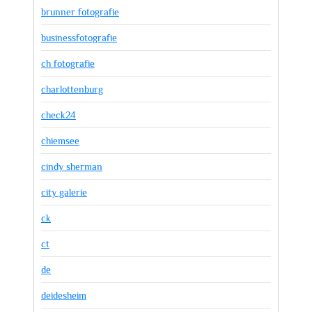
brunner fotografie
businessfotografie
ch fotografie
charlottenburg
check24
chiemsee
cindy sherman
city galerie
ck
ct
de
deidesheim