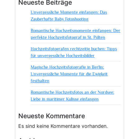
Neueste Beiträge
Hochzeitsfotografen:
Unvergessliche Momente einfangen: Das
Tipps
Zauberhafte Baby Fotoshooting
zur
Auswahl
Romantische Hochzeitsmomente einfangen: Der
des
perfekte Hochzeitsfotograf in St. Pölten
perfekten
Hochzeitsfotografen rechtzeitig buchen: Tipps
Fotografen
für unvergessliche Hochzeitsbilder
für
Ihre
Magische Hochzeitsfotografie in Berlin:
Hochzeit
Unvergessliche Momente für die Ewigkeit
festhalten
Romantische Hochzeitsfotos an der Nordsee:
Liebe in maritimer Kulisse einfangen
Neueste Kommentare
Es sind keine Kommentare vorhanden.