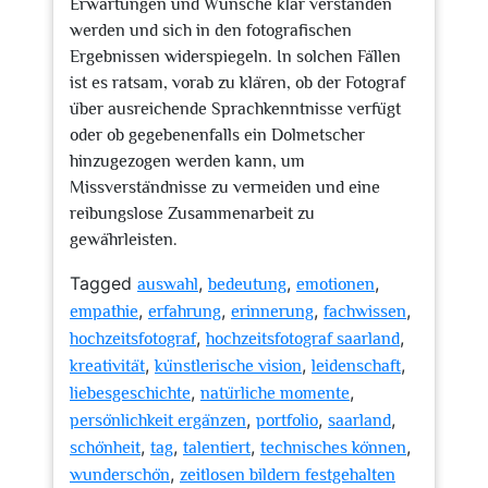
Erwartungen und Wünsche klar verstanden
werden und sich in den fotografischen
Ergebnissen widerspiegeln. In solchen Fällen
ist es ratsam, vorab zu klären, ob der Fotograf
über ausreichende Sprachkenntnisse verfügt
oder ob gegebenenfalls ein Dolmetscher
hinzugezogen werden kann, um
Missverständnisse zu vermeiden und eine
reibungslose Zusammenarbeit zu
gewährleisten.
Tagged
,
,
,
auswahl
bedeutung
emotionen
,
,
,
,
empathie
erfahrung
erinnerung
fachwissen
,
,
hochzeitsfotograf
hochzeitsfotograf saarland
,
,
,
kreativität
künstlerische vision
leidenschaft
,
,
liebesgeschichte
natürliche momente
,
,
,
persönlichkeit ergänzen
portfolio
saarland
,
,
,
,
schönheit
tag
talentiert
technisches können
,
wunderschön
zeitlosen bildern festgehalten