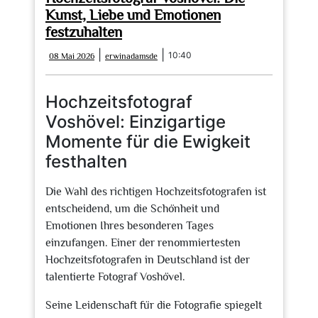
Kunst, Liebe und Emotionen
festzuhalten
08
erwinadamsde
|
|
10:40
08 Mai 2026
erwinadamsde
Mai
2026
Hochzeitsfotograf
Voshövel: Einzigartige
Momente für die Ewigkeit
festhalten
Die Wahl des richtigen Hochzeitsfotografen ist
entscheidend, um die Schönheit und
Emotionen Ihres besonderen Tages
einzufangen. Einer der renommiertesten
Hochzeitsfotografen in Deutschland ist der
talentierte Fotograf Voshövel.
Seine Leidenschaft für die Fotografie spiegelt