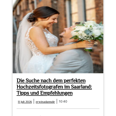
Die Suche nach dem perfekten
Hochzeitsfotografen im Saarland:
Tipps und Empfehlungen
11
erwinadamsde
|
|
10:40
11 Juli 2026
erwinadamsde
Juli
2026