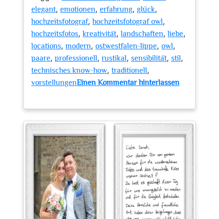
,
,
,
,
elegant
emotionen
erfahrung
glück
,
,
hochzeitsfotograf
hochzeitsfotograf owl
,
,
,
,
hochzeitsfotos
kreativität
landschaften
liebe
,
,
,
,
locations
modern
ostwestfalen-lippe
owl
,
,
,
,
,
paare
professionell
rustikal
sensibilität
stil
,
,
technisches know-how
traditionell
vorstellungen
Einen Kommentar hinterlassen
zu
Die
Magie
einfangen:
Ein
Hochzeitsfotograf
in
OWL