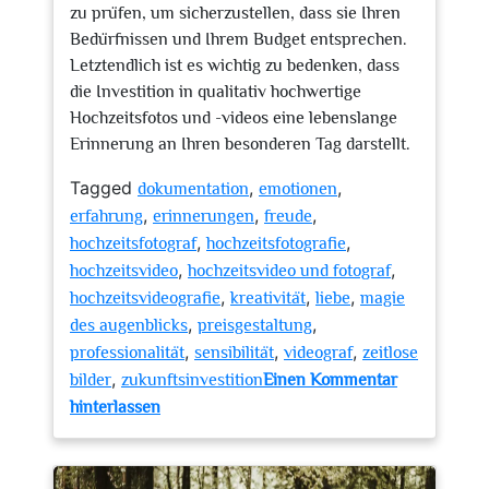
zu prüfen, um sicherzustellen, dass sie Ihren
Bedürfnissen und Ihrem Budget entsprechen.
Letztendlich ist es wichtig zu bedenken, dass
die Investition in qualitativ hochwertige
Hochzeitsfotos und -videos eine lebenslange
Erinnerung an Ihren besonderen Tag darstellt.
Tagged
,
,
dokumentation
emotionen
,
,
,
erfahrung
erinnerungen
freude
,
,
hochzeitsfotograf
hochzeitsfotografie
,
,
hochzeitsvideo
hochzeitsvideo und fotograf
,
,
,
hochzeitsvideografie
kreativität
liebe
magie
,
,
des augenblicks
preisgestaltung
,
,
,
professionalität
sensibilität
videograf
zeitlose
,
bilder
zukunftsinvestition
Einen Kommentar
zu
hinterlassen
Die
Kunst
der