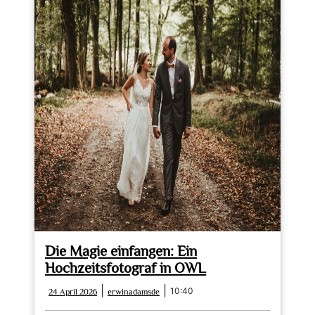
Hochzeitsvideo-
und
Fotografie:
Unvergessliche
Momente
festgehalten
Die Magie einfangen: Ein
Hochzeitsfotograf in OWL
24
erwinadamsde
|
|
10:40
24 April 2026
erwinadamsde
April
2026