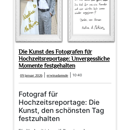
Die Kunst des Fotografen für
Hochzeitsreportage: Unvergessliche
Momente festgehalten
09
erwinadamsde
|
|
10:40
09 Januar 2026
erwinadamsde
Januar
2026
Fotograf für
Hochzeitsreportage: Die
Kunst, den schönsten Tag
festzuhalten