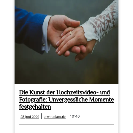
Die Kunst der Hochzeitsvideo- und
Fotografie: Unvergessliche Momente
festgehalten
28
erwinadamsde
|
|
10:40
28 Juni 2026
erwinadamsde
Juni
2026