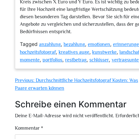
Kreis zwischen X Euro und Y Euro. Es ist wichtig zu beden
für Ihre Hochzeit eine langfristige Wertschätzung bedeut
diesen besonderen Tag darstellen. Bevor Sie sich für ein
Angebote zu vergleichen und sicherzustellen, dass der g
Bedürfnissen entspricht.
Tagged
,
,
,
anzahlung
bezahlung
emotionen
erinnerung
,
,
,
hochzeitsfotograf
kreatives auge
kunstwerke
landschaf
,
,
,
,
momente
portfolios
restbetrag
schlösser
vertragsunt
Beitragsnavigation
Previous:
Durchschnittliche Hochzeitsfotograf Kosten: Was
Paare erwarten können
Schreibe einen Kommentar
Deine E-Mail-Adresse wird nicht veröffentlicht.
Erforderlic
Kommentar
*