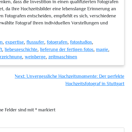
ken, dass die Investition in einen qualifizierten Fotografen
et, da Ihre Hochzeitsbilder eine lebenslange Erinnerung an
en Fotografen entscheiden, empfiehlt es sich, verschiedene
ewählte Fotograf Ihren individuellen Vorstellungen und
,
,
,
,
,
en
expertise
flussufer
fotografen
fotostudios
,
,
,
,
t
liebesgeschichte
lieferung der fertigen fotos
magie
,
,
erzeichnung
weinberge
zeitmaschinen
Next:
Unvergessliche Hochzeitsmomente: Der perfekte
Hochzeitsfotograf in Stuttgart
he Felder sind mit
*
markiert