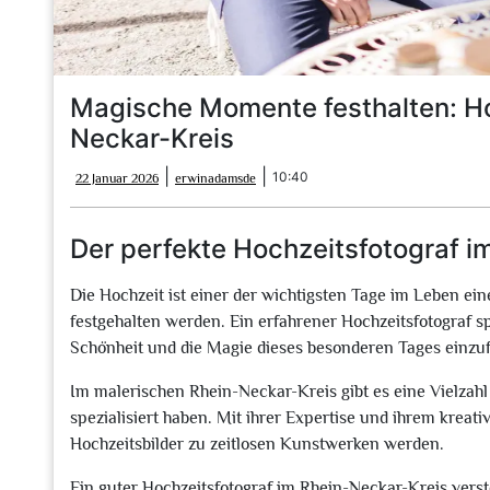
Magische Momente festhalten: Ho
Neckar-Kreis
22
erwinadamsde
|
|
10:40
22 Januar 2026
erwinadamsde
Januar
2026
Der perfekte Hochzeitsfotograf i
Die Hochzeit ist einer der wichtigsten Tage im Leben ei
festgehalten werden. Ein erfahrener Hochzeitsfotograf sp
Schönheit und die Magie dieses besonderen Tages einzu
Im malerischen Rhein-Neckar-Kreis gibt es eine Vielzahl t
spezialisiert haben. Mit ihrer Expertise und ihrem kreat
Hochzeitsbilder zu zeitlosen Kunstwerken werden.
Ein guter Hochzeitsfotograf im Rhein-Neckar-Kreis verst