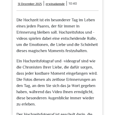
31
erwinadamsde
|
|
10:40
31 Dezember 2025
erwinadamsde
Dezember
2025
Die Hochzeit ist ein besonderer Tag im Leben
eines jeden Paares, der für immer in
Erinnerung bleiben soll. Hochzeitsfotos und -
videos spielen dabei eine entscheidende Rolle,
um die Emotionen, die Liebe und die Schönheit
dieses magischen Moments festzuhalten.
Ein Hochzeitsfotograf und -videograf sind wie
die Chronisten Ihrer Liebe, die dafür sorgen,
dass jeder kostbare Moment eingefangen wird.
Die Fotos dienen als zeitlose Erinnerungen an
den Tag, an dem Sie sich das Ja-Wort gegeben
haben, während das Video Ihnen ermöglicht,
diese besonderen Augenblicke immer wieder
zu erleben.
Der Hochzeitsfotograf ist geschult darin, die