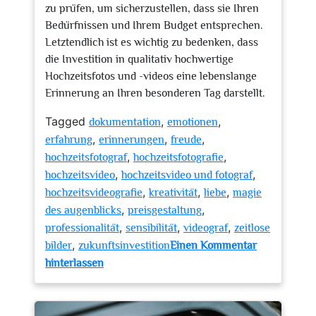
zu prüfen, um sicherzustellen, dass sie Ihren
Bedürfnissen und Ihrem Budget entsprechen.
Letztendlich ist es wichtig zu bedenken, dass
die Investition in qualitativ hochwertige
Hochzeitsfotos und -videos eine lebenslange
Erinnerung an Ihren besonderen Tag darstellt.
Tagged
,
,
dokumentation
emotionen
,
,
,
erfahrung
erinnerungen
freude
,
,
hochzeitsfotograf
hochzeitsfotografie
,
,
hochzeitsvideo
hochzeitsvideo und fotograf
,
,
,
hochzeitsvideografie
kreativität
liebe
magie
,
,
des augenblicks
preisgestaltung
,
,
,
professionalität
sensibilität
videograf
zeitlose
,
bilder
zukunftsinvestition
Einen Kommentar
zu
hinterlassen
Die
Kunst
der