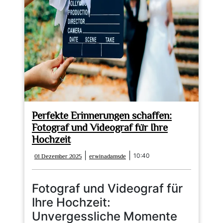
für
die
Ewigkeit
festgehalten
Perfekte Erinnerungen schaffen:
Fotograf und Videograf für Ihre
Hochzeit
01
erwinadamsde
|
|
10:40
01 Dezember 2025
erwinadamsde
Dezember
2025
Fotograf und Videograf für
Ihre Hochzeit:
Unvergessliche Momente