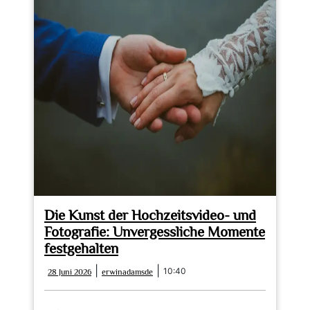
Die Kunst der Hochzeitsvideo- und
Fotografie: Unvergessliche Momente
festgehalten
28
erwinadamsde
|
|
10:40
28 Juni 2026
erwinadamsde
Juni
2026