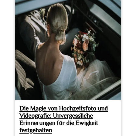
Hochzeitsvideo-
und
Fotografie:
Unvergessliche
Momente
festgehalten
Die Magie von Hochzeitsfoto und
Videografie: Unvergessliche
Erinnerungen für die Ewigkeit
festgehalten