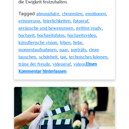
die Ewigkeit festzuhalten.
Tagged
,
,
,
atmosphäre
chronisten
emotionen
,
,
,
erinnerung
feierlichkeiten
fotograf
,
,
geräusche und bewegungen
getting ready
,
,
,
hochzeit
hochzeitsfotos
hochzeitsvideo
,
,
,
künstlerische vision
leben
liebe
,
,
,
momentaufnahmen
paar
porträts
ringe
,
,
,
,
tauschen
schönheit
tag
technisches können
,
,
träne der freude
videograf
videos
Einen
zu
Kommentar hinterlassen
Die
Magie
von
Hochzeitsfoto
und
Videografie:
Unvergessliche
Erinnerungen