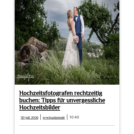
Hochzeitsfotografen rechtzeitig
buchen: Tipps für unvergessliche
Hochzeitsbilder
30
erwinadamsde
|
|
10:40
30 Juli 2026
erwinadamsde
Juli
2026