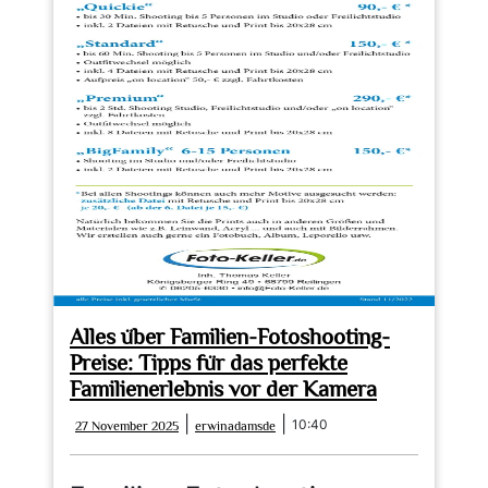
Hochzeitsfotografen:
Tipps
und
Tricks
Alles über Familien-Fotoshooting-
Preise: Tipps für das perfekte
Familienerlebnis vor der Kamera
27
erwinadamsde
|
|
10:40
27 November 2025
erwinadamsde
November
2025