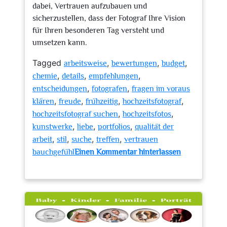
dabei, Vertrauen aufzubauen und
sicherzustellen, dass der Fotograf Ihre Vision
für Ihren besonderen Tag versteht und
umsetzen kann.
Tagged
,
,
,
arbeitsweise
bewertungen
budget
,
,
,
chemie
details
empfehlungen
,
,
entscheidungen
fotografen
fragen im voraus
,
,
,
,
klären
freude
frühzeitig
hochzeitsfotograf
,
,
hochzeitsfotograf suchen
hochzeitsfotos
,
,
,
kunstwerke
liebe
portfolios
qualität der
,
,
,
,
arbeit
stil
suche
treffen
vertrauen
bauchgefühl
Einen Kommentar hinterlassen
zu
Die
Suche
nach
dem
perfekten