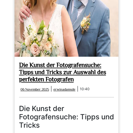
Die Kunst der Fotografensuche:
Tipps und Tricks zur Auswahl des
perfekten Fotografen
06
erwinadamsde
|
|
10:40
06 November 2025
erwinadamsde
November
2025
Die Kunst der
Fotografensuche: Tipps und
Tricks