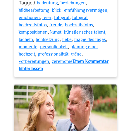
Tagged
,
,
bedeutung
beziehungen
,
,
,
bildbearbeitung
blick
einfühlungsvermögen
,
,
,
emotionen
feier
fotograf
fotograf
,
,
,
hochzeitsfotos
freude
hochzeitsfotos
,
,
,
kompositionen
kunst
künstlerisches talent
,
,
,
,
lächeln
lichtsetzung
liebe
magie des tages
,
,
momente
persönlichkeit
planung einer
,
,
,
hochzeit
professionalität
träne
,
vorbereitungen
zeremonie
Einen Kommentar
zu
hinterlassen
Die
Magie
des
Fotografen:
Unvergessliche
Hochzeitsfotos
einfangen