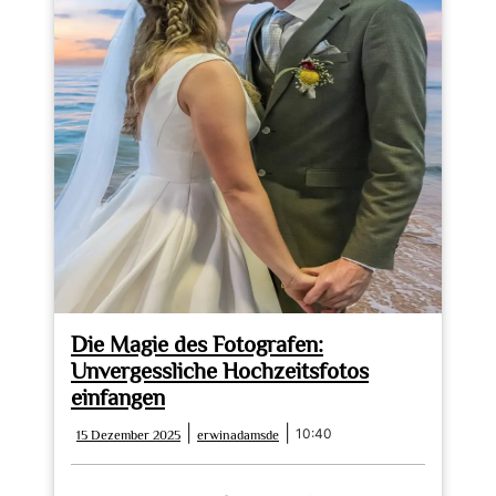
Die Magie des Fotografen:
Unvergessliche Hochzeitsfotos
einfangen
15
erwinadamsde
|
|
10:40
15 Dezember 2025
erwinadamsde
Dezember
2025