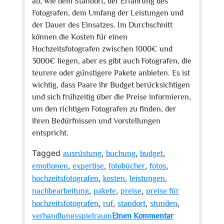
ab, wie dem Standort, der Erfahrung des
Fotografen, dem Umfang der Leistungen und
der Dauer des Einsatzes. Im Durchschnitt
können die Kosten für einen
Hochzeitsfotografen zwischen 1000€ und
3000€ liegen, aber es gibt auch Fotografen, die
teurere oder günstigere Pakete anbieten. Es ist
wichtig, dass Paare ihr Budget berücksichtigen
und sich frühzeitig über die Preise informieren,
um den richtigen Fotografen zu finden, der
ihren Bedürfnissen und Vorstellungen
entspricht.
Tagged
,
,
,
ausrüstung
buchung
budget
,
,
,
,
emotionen
expertise
fotobücher
fotos
,
,
,
hochzeitsfotografen
kosten
leistungen
,
,
,
nachbearbeitung
pakete
preise
preise für
,
,
,
,
hochzeitsfotografen
ruf
standort
stunden
verhandlungsspielraum
Einen Kommentar