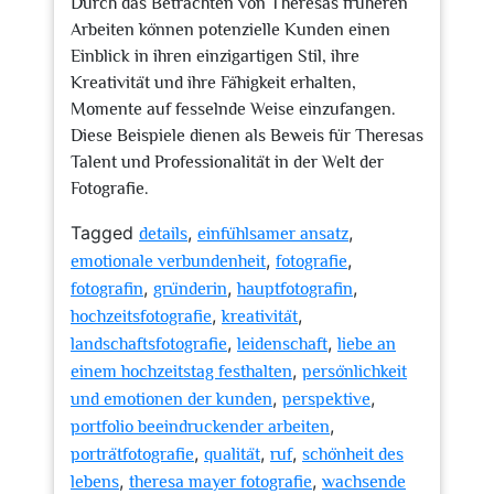
Durch das Betrachten von Theresas früheren
Arbeiten können potenzielle Kunden einen
Einblick in ihren einzigartigen Stil, ihre
Kreativität und ihre Fähigkeit erhalten,
Momente auf fesselnde Weise einzufangen.
Diese Beispiele dienen als Beweis für Theresas
Talent und Professionalität in der Welt der
Fotografie.
Tagged
,
,
details
einfühlsamer ansatz
,
,
emotionale verbundenheit
fotografie
,
,
,
fotografin
gründerin
hauptfotografin
,
,
hochzeitsfotografie
kreativität
,
,
landschaftsfotografie
leidenschaft
liebe an
,
einem hochzeitstag festhalten
persönlichkeit
,
,
und emotionen der kunden
perspektive
,
portfolio beeindruckender arbeiten
,
,
,
porträtfotografie
qualität
ruf
schönheit des
,
,
lebens
theresa mayer fotografie
wachsende