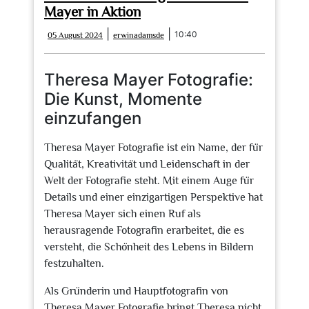
Mayer in Aktion
05
erwinadamsde
|
|
10:40
05 August 2024
erwinadamsde
August
2024
Theresa Mayer Fotografie:
Die Kunst, Momente
einzufangen
Theresa Mayer Fotografie ist ein Name, der für
Qualität, Kreativität und Leidenschaft in der
Welt der Fotografie steht. Mit einem Auge für
Details und einer einzigartigen Perspektive hat
Theresa Mayer sich einen Ruf als
herausragende Fotografin erarbeitet, die es
versteht, die Schönheit des Lebens in Bildern
festzuhalten.
Als Gründerin und Hauptfotografin von
Theresa Mayer Fotografie bringt Theresa nicht