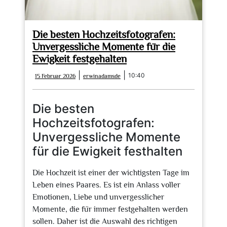
Die besten Hochzeitsfotografen:
Unvergessliche Momente für die
Ewigkeit festgehalten
15
erwinadamsde
|
|
10:40
15 Februar 2026
erwinadamsde
Februar
2026
Die besten
Hochzeitsfotografen:
Unvergessliche Momente
für die Ewigkeit festhalten
Die Hochzeit ist einer der wichtigsten Tage im
Leben eines Paares. Es ist ein Anlass voller
Emotionen, Liebe und unvergesslicher
Momente, die für immer festgehalten werden
sollen. Daher ist die Auswahl des richtigen