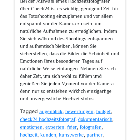
Bei der Auswahl eines Hochzeitsfotografen
über Check24 ist es wichtig, genügend Zeit für
das Fotoshooting einzuplanen und vor allem
entspannt vor der Kamera zu sein, um
natürliche Aufnahmen zu ermöglichen. Indem
Sie sich während des Shootings entspannen
und authentisch bleiben, können Sie
sicherstellen, dass die Bilder die Schönheit und
Emotionen Ihres besonderen Tages auf
natürliche Weise einfangen. Nehmen Sie sich
daher Zeit, um sich wohl zu fühlen und
genießen Sie jeden Moment vor der Kamera –
denn nur so entstehen wirklich einzigartige
und unvergessliche Hochzeitsfotos.
Tagged
,
,
,
augenblick
bewertungen
budget
,
,
check24 hochzeitsfotograf
dokumentarisch
,
,
,
,
emotionen
experten
feier
fotografen
,
,
,
,
hochzeit
kunden
kunstwerke
partner