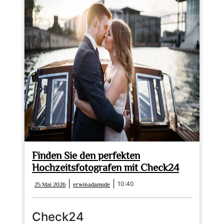
Finden Sie den perfekten
Hochzeitsfotografen mit Check24
25
erwinadamsde
|
|
10:40
25 Mai 2026
erwinadamsde
Mai
2026
Check24