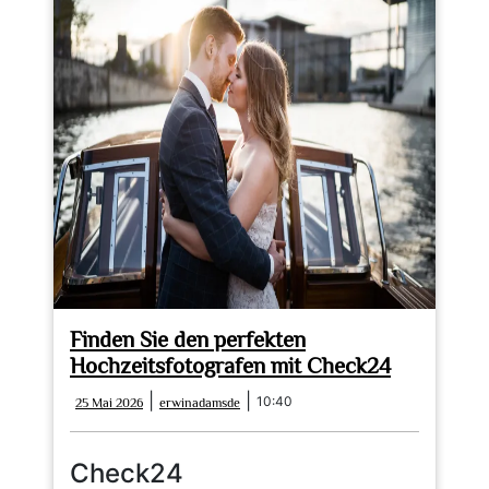
Finden Sie den perfekten
Hochzeitsfotografen mit Check24
25
erwinadamsde
|
|
10:40
25 Mai 2026
erwinadamsde
Mai
2026
Check24