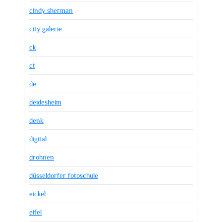
cindy sherman
city galerie
ck
ct
de
deidesheim
denk
digital
drohnen
düsseldorfer fotoschule
eickel
eifel