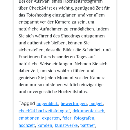
Bei der Auswahl eines Hochzeitsfotografen
über Check24 ist es wichtig, genügend Zeit für
das Fotoshooting einzuplanen und vor allem
entspannt vor der Kamera zu sein, um
natürliche Aufnahmen zu ermöglichen. Indem
Sie sich während des Shootings entspannen
und authentisch bleiben, können Sie
sicherstellen, dass die Bilder die Schönheit und
Emotionen Ihres besonderen Tages auf
natürliche Weise einfangen. Nehmen Sie sich
daher Zeit, um sich wohl zu fühlen und
genießen Sie jeden Moment vor der Kamera –
denn nur so entstehen wirklich einzigartige
und unvergessliche Hochzeitsfotos.
Tagged
,
,
,
augenblick
bewertungen
budget
,
,
check24 hochzeitsfotograf
dokumentarisch
,
,
,
,
emotionen
experten
feier
fotografen
,
,
,
,
hochzeit
kunden
kunstwerke
partner