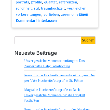
,
,
,
,
porträts
profile
qualität
referenzen
,
,
,
,
schönheit
stil
traumhochzeit
vergleichen
,
,
vorbereitungen
vorlieben
zeremonie
Einen
zu
Kommentar hinterlassen
Finden
Sie
den
Suchen
perfekten
Hochzeitsfotografen
Neueste Beiträge
mit
Unvergessliche Momente einfangen: Das
Check24
Zauberhafte Baby Fotoshooting
Romantische Hochzeitsmomente einfangen: Der
perfekte Hochzeitsfotograf in St. Pölten
Magische Hochzeitsfotografie in Berlin:
Unvergessliche Momente für die Ewigkeit
festhalten
Romantische Hochzeitsfotos an der Nordsee: