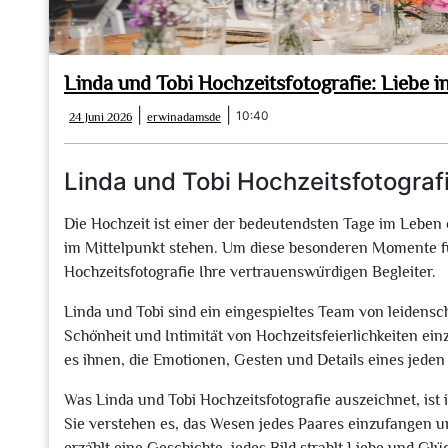
Linda und Tobi Hochzeitsfotografie: Liebe i
24
erwinadamsde
|
|
10:40
24 Juni 2026
erwinadamsde
Juni
2026
Linda und Tobi Hochzeitsfotografie
Die Hochzeit ist einer der bedeutendsten Tage im Leben
im Mittelpunkt stehen. Um diese besonderen Momente für
Hochzeitsfotografie Ihre vertrauenswürdigen Begleiter.
Linda und Tobi sind ein eingespieltes Team von leidenscha
Schönheit und Intimität von Hochzeitsfeierlichkeiten ei
es ihnen, die Emotionen, Gesten und Details eines jede
Was Linda und Tobi Hochzeitsfotografie auszeichnet, ist i
Sie verstehen es, das Wesen jedes Paares einzufangen u