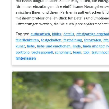
Hochzeitsfotografie haben Sie die Möglichkeit, die einz
für immer einzufangen. Ihre einfühlsame Herangehenswe
zwischen Ihnen und Ihrem Partner in authentischen Bilde
mit ihrem professionellen Blick für Details und Emotione
Erinnerungen werden, die Sie auch Jahre später noch 
Tagged
,
,
,
authentisch
bilder
details
einzigartige ergebn
,
,
,
,
feierlichkeiten
festgehalten
festhaltung
fotografen
hin
,
,
,
,
kunst
liebe
liebe und emotionen
linda
linda und tobi h
,
,
,
,
,
portfolio
professionell
schönheit
team
tobi
traumhoch
zu
hinterlassen
Linda
und
Tobi
Hochzeitsfotografie:
Liebe
in
Bildern
eingefangen