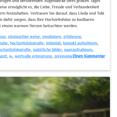
igartigen und berührenden Augenblicke Ihres großen Tages
ise ermöglicht es, die Liebe, Freude und Verbundenheit
rn festzuhalten. Vertrauen Sie darauf, dass Linda und Tobi
n dafür sorgen, dass Ihre Hochzeitsfotos zu kostbaren
mit einem warmen Herzen betrachten werden.
,
,
,
,
isse
einzigartige weise
emotionen
erfahrung
,
,
,
,
gabe
hochzeitsfotografie
intimität
kontakt aufnehmen
,
,
,
ochzeitsfotografie
natürliche bilder
paaraufnahmen
,
,
,
zeit
w
wertvolle erinnerung
zeremonie
Einen Kommentar