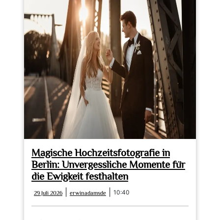
Magische Hochzeitsfotografie in
Berlin: Unvergessliche Momente für
die Ewigkeit festhalten
29
erwinadamsde
|
|
10:40
29 Juli 2026
erwinadamsde
Juli
2026