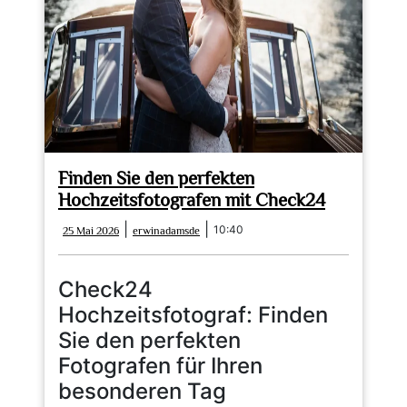
festhalten
Finden Sie den perfekten
Hochzeitsfotografen mit Check24
25
erwinadamsde
|
|
10:40
25 Mai 2026
erwinadamsde
Mai
2026
Check24
Hochzeitsfotograf: Finden
Sie den perfekten
Fotografen für Ihren
besonderen Tag