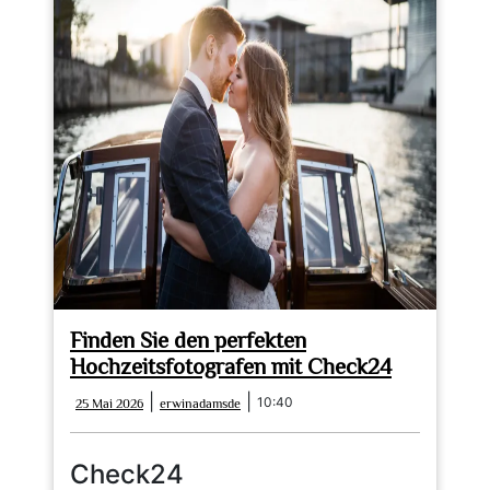
Finden Sie den perfekten
Hochzeitsfotografen mit Check24
25
erwinadamsde
|
|
10:40
25 Mai 2026
erwinadamsde
Mai
2026
Check24