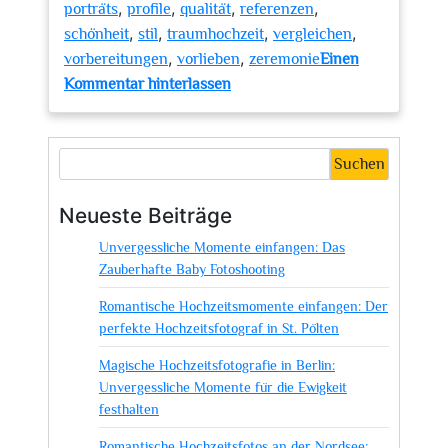
,
,
,
,
porträts
profile
qualität
referenzen
,
,
,
,
schönheit
stil
traumhochzeit
vergleichen
,
,
vorbereitungen
vorlieben
zeremonie
Einen
zu
Kommentar hinterlassen
Finden
Sie
den
Suchen
perfekten
Hochzeitsfotografen
Neueste Beiträge
mit
Unvergessliche Momente einfangen: Das
Check24
Zauberhafte Baby Fotoshooting
Romantische Hochzeitsmomente einfangen: Der
perfekte Hochzeitsfotograf in St. Pölten
Magische Hochzeitsfotografie in Berlin:
Unvergessliche Momente für die Ewigkeit
festhalten
Romantische Hochzeitsfotos an der Nordsee: