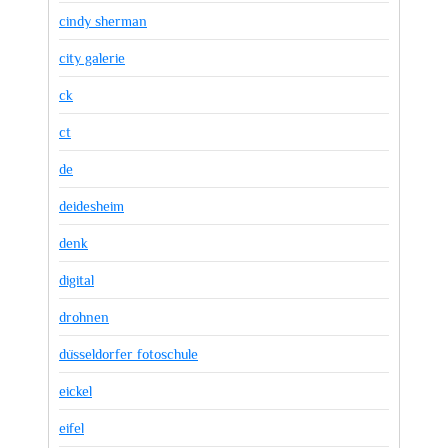
cindy sherman
city galerie
ck
ct
de
deidesheim
denk
digital
drohnen
düsseldorfer fotoschule
eickel
eifel