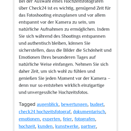
Bei der Auswahl eines Hochzeitsfotografen
über Check24 ist es wichtig, genügend Zeit für
das Fotoshooting einzuplanen und vor allem
entspannt vor der Kamera zu sein, um
natürliche Aufnahmen zu ermöglichen. Indem
Sie sich während des Shootings entspannen
und authentisch bleiben, können Sie
sicherstellen, dass die Bilder die Schönheit und
Emotionen Ihres besonderen Tages auf
natürliche Weise einfangen. Nehmen Sie sich
daher Zeit, um sich wohl zu fühlen und
genießen Sie jeden Moment vor der Kamera –
denn nur so entstehen wirklich einzigartige
und unvergessliche Hochzeitsfotos.
Tagged
,
,
,
augenblick
bewertungen
budget
,
,
check24 hochzeitsfotograf
dokumentarisch
,
,
,
,
emotionen
experten
feier
fotografen
,
,
,
,
hochzeit
kunden
kunstwerke
partner