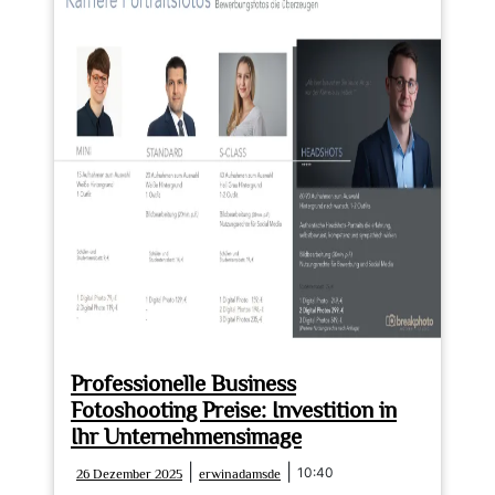
Fotostudio
in
der
Nähe:
Professionelle
Fotografie
für
besondere
Momente
Professionelle Business
Fotoshooting Preise: Investition in
Ihr Unternehmensimage
26
erwinadamsde
|
|
10:40
26 Dezember 2025
erwinadamsde
Dezember