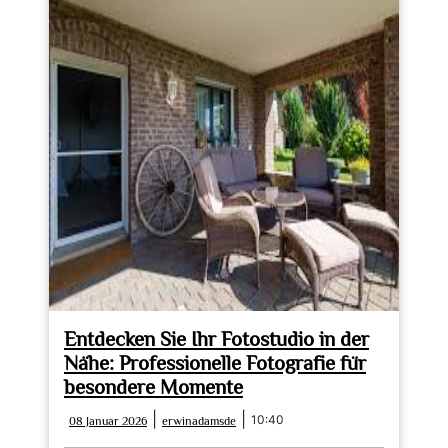
Entdecken Sie Ihr Fotostudio in der
Nähe: Professionelle Fotografie für
besondere Momente
08
erwinadamsde
|
|
10:40
08 Januar 2026
erwinadamsde
Januar