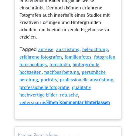
entstehenden Bilder möglicherweise
einschränkt. Dennoch können erfahrene
Fotografen auch innerhalb eines Studios mit
kreativen Lösungen und Hintergründen
arbeiten, um beeindruckende Ergebnisse zu
erzielen.
Tagged
,
,
,
anreise
ausrüstung
beleuchtung
,
,
,
erfahrene fotografen
familienfotos
fotografen
,
,
,
fotoshootings
fotostudio
hintergründe
,
,
hochzeiten
nachbearbeitung
persönliche
,
,
,
beratung
porträts
professionelle ausrüstung
,
professionelle fotografie
qualitativ
,
,
hochwertige bilder
retusche
zeitersparnis
Einen Kommentar hinterlassen
zu
Entdecken
Sie
Ihr