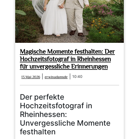
Magische Momente festhalten: Der
Hochzeitsfotograf in Rheinhessen
für unvergessliche Erinnerungen
13
erwinadamsde
|
|
10:40
13 Mai 2026
erwinadamsde
Mai
2026
Der perfekte
Hochzeitsfotograf in
Rheinhessen:
Unvergessliche Momente
festhalten