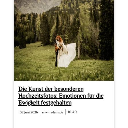
Die Kunst der besonderen
Hochzeitsfotos: Emotionen für die
Ewigkeit festgehalten
02
erwinadamsde
|
|
10:40
02 Juni 2026
erwinadamsde
Juni
2026