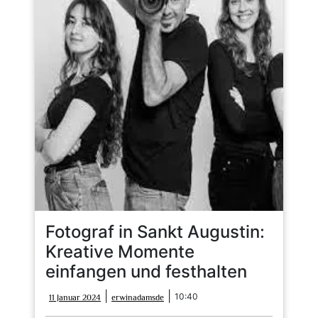
Fotograf in Sankt Augustin:
Kreative Momente
einfangen und festhalten
11
erwinadamsde
|
|
10:40
11 Januar 2024
erwinadamsde
Januar