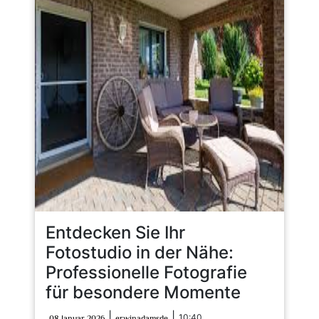
Entdecken Sie Ihr
Fotostudio in der Nähe:
Professionelle Fotografie
für besondere Momente
08
erwinadamsde
|
|
10:40
08 Januar 2026
erwinadamsde