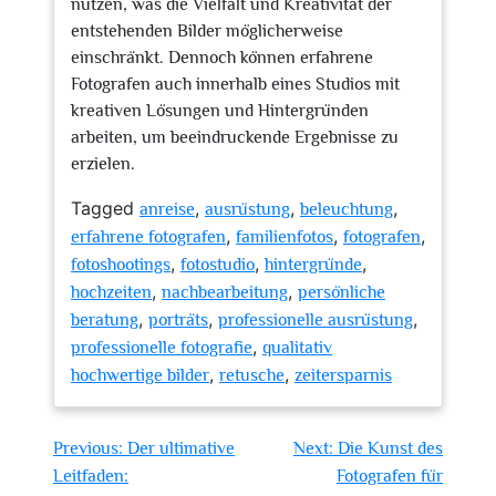
nutzen, was die Vielfalt und Kreativität der
entstehenden Bilder möglicherweise
einschränkt. Dennoch können erfahrene
Fotografen auch innerhalb eines Studios mit
kreativen Lösungen und Hintergründen
arbeiten, um beeindruckende Ergebnisse zu
erzielen.
Tagged
,
,
,
anreise
ausrüstung
beleuchtung
,
,
,
erfahrene fotografen
familienfotos
fotografen
,
,
,
fotoshootings
fotostudio
hintergründe
,
,
hochzeiten
nachbearbeitung
persönliche
,
,
,
beratung
porträts
professionelle ausrüstung
,
professionelle fotografie
qualitativ
,
,
hochwertige bilder
retusche
zeitersparnis
Beitragsnavigation
Previous:
Der ultimative
Next:
Die Kunst des
Leitfaden:
Fotografen für