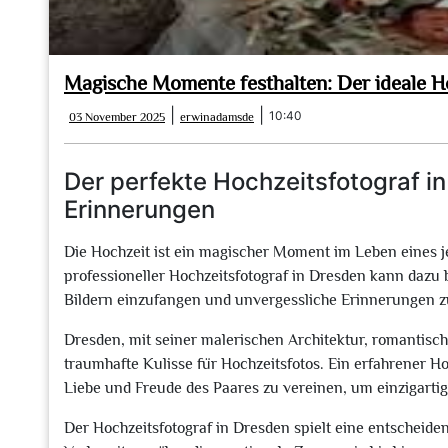
Magische Momente festhalten: Der ideale H
03
erwinadamsde
|
|
10:40
03 November 2025
erwinadamsde
November
2025
Der perfekte Hochzeitsfotograf i
Erinnerungen
Die Hochzeit ist ein magischer Moment im Leben eines je
professioneller Hochzeitsfotograf in Dresden kann dazu 
Bildern einzufangen und unvergessliche Erinnerungen z
Dresden, mit seiner malerischen Architektur, romantisch
traumhafte Kulisse für Hochzeitsfotos. Ein erfahrener Hoc
Liebe und Freude des Paares zu vereinen, um einzigartige
Der Hochzeitsfotograf in Dresden spielt eine entscheid