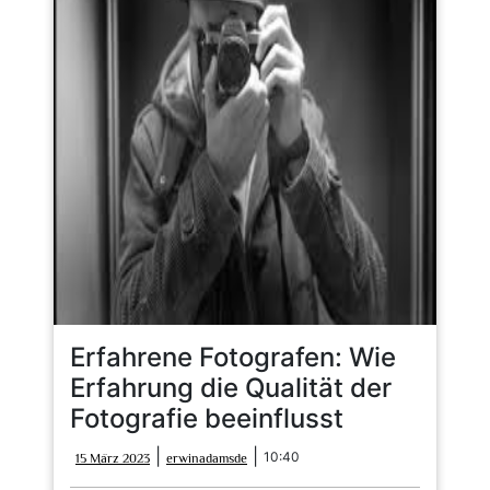
Erfahrene Fotografen: Wie
Erfahrung die Qualität der
Fotografie beeinflusst
15
erwinadamsde
|
|
10:40
15 März 2023
erwinadamsde
März