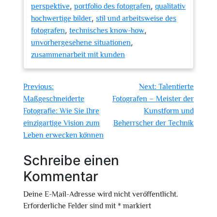
,
,
perspektive
portfolio des fotografen
qualitativ
,
hochwertige bilder
stil und arbeitsweise des
,
,
fotografen
technisches know-how
,
unvorhergesehene situationen
zusammenarbeit mit kunden
Beitragsnavigation
Previous:
Next:
Talentierte
Maßgeschneiderte
Fotografen – Meister der
Fotografie: Wie Sie Ihre
Kunstform und
einzigartige Vision zum
Beherrscher der Technik
Leben erwecken können
Schreibe einen
Kommentar
Deine E-Mail-Adresse wird nicht veröffentlicht.
Erforderliche Felder sind mit
*
markiert