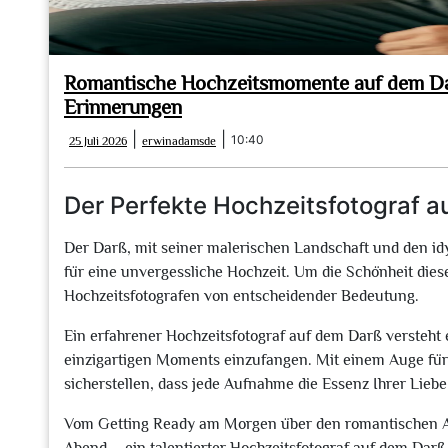
Romantische Hochzeitsmomente auf dem Darß
Erinnerungen
25
erwinadamsde
|
|
10:40
25 Juli 2026
erwinadamsde
Juli
2026
Der Perfekte Hochzeitsfotograf a
Der Darß, mit seiner malerischen Landschaft und den idy
für eine unvergessliche Hochzeit. Um die Schönheit diese
Hochzeitsfotografen von entscheidender Bedeutung.
Ein erfahrener Hochzeitsfotograf auf dem Darß versteht 
einzigartigen Moments einzufangen. Mit einem Auge für 
sicherstellen, dass jede Aufnahme die Essenz Ihrer Liebe
Vom Getting Ready am Morgen über den romantischen Au