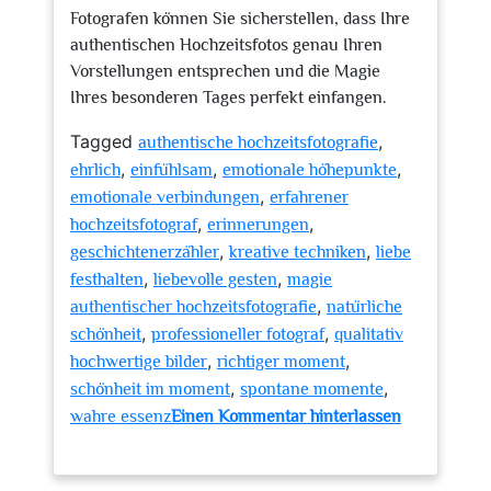
Fotografen können Sie sicherstellen, dass Ihre
authentischen Hochzeitsfotos genau Ihren
Vorstellungen entsprechen und die Magie
Ihres besonderen Tages perfekt einfangen.
Tagged
,
authentische hochzeitsfotografie
,
,
,
ehrlich
einfühlsam
emotionale höhepunkte
,
emotionale verbindungen
erfahrener
,
,
hochzeitsfotograf
erinnerungen
,
,
geschichtenerzähler
kreative techniken
liebe
,
,
festhalten
liebevolle gesten
magie
,
authentischer hochzeitsfotografie
natürliche
,
,
schönheit
professioneller fotograf
qualitativ
,
,
hochwertige bilder
richtiger moment
,
,
schönheit im moment
spontane momente
wahre essenz
Einen Kommentar hinterlassen
zu
Die