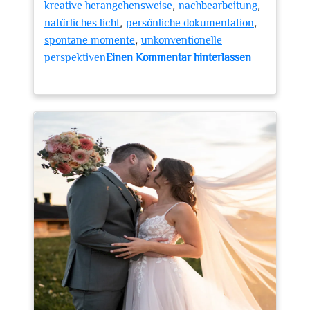
,
,
kreative herangehensweise
nachbearbeitung
,
,
natürliches licht
persönliche dokumentation
,
spontane momente
unkonventionelle
perspektiven
Einen Kommentar hinterlassen
zu
Die
Kunst
der
Modernen
Hochzeitsfotos:
Kreative
Innovation
für
Ihren
Besonderen
Tag