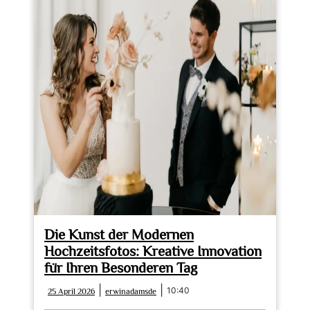
Die Kunst der Modernen
Hochzeitsfotos: Kreative Innovation
für Ihren Besonderen Tag
25
erwinadamsde
|
|
10:40
25 April 2026
erwinadamsde
April