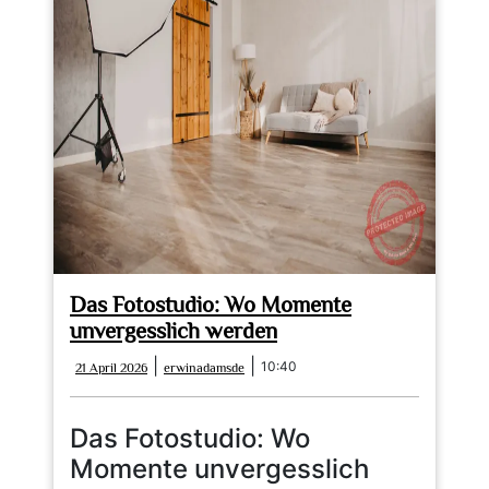
für
die
Ewigkeit
Das Fotostudio: Wo Momente
unvergesslich werden
21
erwinadamsde
|
|
10:40
21 April 2026
erwinadamsde
April
2026
Das Fotostudio: Wo
Momente unvergesslich