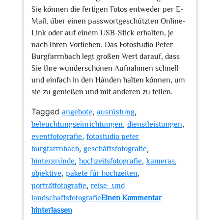
Sie können die fertigen Fotos entweder per E-
Mail, über einen passwortgeschützten Online-
Link oder auf einem USB-Stick erhalten, je
nach Ihren Vorlieben. Das Fotostudio Peter
Burgfarrnbach legt großen Wert darauf, dass
Sie Ihre wunderschönen Aufnahmen schnell
und einfach in den Händen halten können, um
sie zu genießen und mit anderen zu teilen.
Tagged
,
,
angebote
ausrüstung
,
,
beleuchtungseinrichtungen
dienstleistungen
,
eventfotografie
fotostudio peter
,
,
burgfarrnbach
geschäftsfotografie
,
,
,
hintergründe
hochzeitsfotografie
kameras
,
,
objektive
pakete für hochzeiten
,
porträtfotografie
reise- und
landschaftsfotografie
Einen Kommentar
zu
hinterlassen