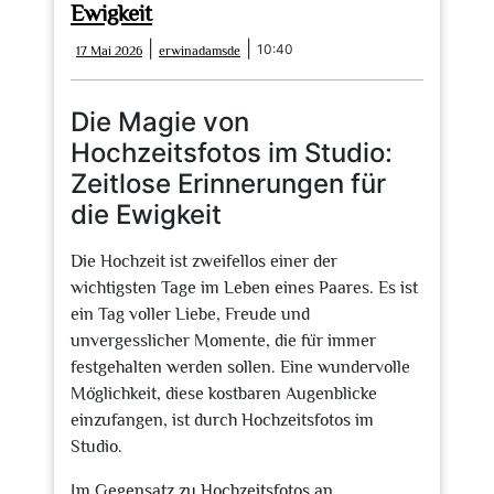
Ewigkeit
17
erwinadamsde
|
|
10:40
17 Mai 2026
erwinadamsde
Mai
2026
Die Magie von
Hochzeitsfotos im Studio:
Zeitlose Erinnerungen für
die Ewigkeit
Die Hochzeit ist zweifellos einer der
wichtigsten Tage im Leben eines Paares. Es ist
ein Tag voller Liebe, Freude und
unvergesslicher Momente, die für immer
festgehalten werden sollen. Eine wundervolle
Möglichkeit, diese kostbaren Augenblicke
einzufangen, ist durch Hochzeitsfotos im
Studio.
Im Gegensatz zu Hochzeitsfotos an