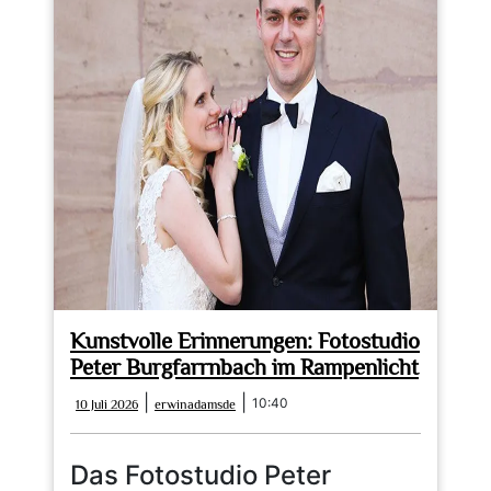
Kunstvolle Erinnerungen: Fotostudio
Peter Burgfarrnbach im Rampenlicht
10
erwinadamsde
|
|
10:40
10 Juli 2026
erwinadamsde
Juli
2026
Das Fotostudio Peter