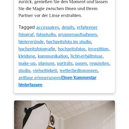
zurück, genießen Sie den Moment und lassen
Sie die Magie zwischen Ihnen und Ihrem
Partner vor der Linse erstrahlen.
Tagged
,
,
accessoires
details
erfahrener
,
,
,
fotograf
fotostudio
gruppenaufnahmen
,
,
hintergründe
hochzeitsfoto im studio
,
,
,
hochzeitsfotografie
hochzeitsfotos
investition
,
,
,
kleidung
kommunikation
lichtverhältnisse
,
,
,
,
,
make-up
planung
porträts
posen
requisiten
,
,
,
studio
vielseitigkeit
wetterbedingungen
zeitlose erinnerungen
Einen Kommentar
zu
hinterlassen
Künstlerische
Hochzeitsfotos
im
Studio:
Zeitlose
Erinnerungen