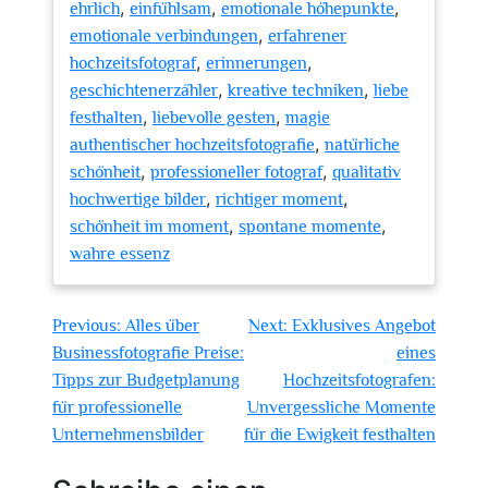
,
,
,
ehrlich
einfühlsam
emotionale höhepunkte
,
emotionale verbindungen
erfahrener
,
,
hochzeitsfotograf
erinnerungen
,
,
geschichtenerzähler
kreative techniken
liebe
,
,
festhalten
liebevolle gesten
magie
,
authentischer hochzeitsfotografie
natürliche
,
,
schönheit
professioneller fotograf
qualitativ
,
,
hochwertige bilder
richtiger moment
,
,
schönheit im moment
spontane momente
wahre essenz
Beitragsnavigation
Previous:
Alles über
Next:
Exklusives Angebot
Businessfotografie Preise:
eines
Tipps zur Budgetplanung
Hochzeitsfotografen:
für professionelle
Unvergessliche Momente
Unternehmensbilder
für die Ewigkeit festhalten