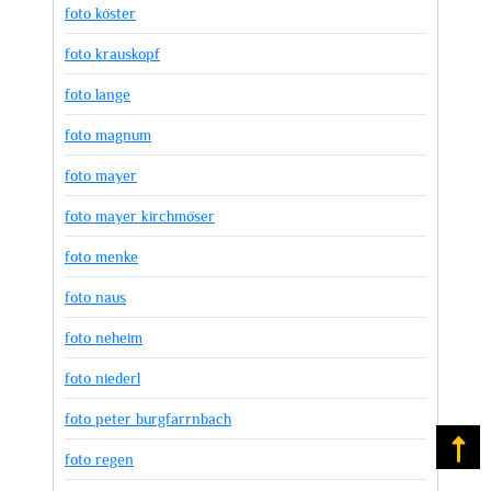
foto köster
foto krauskopf
foto lange
foto magnum
foto mayer
foto mayer kirchmöser
foto menke
foto naus
foto neheim
foto niederl
foto peter burgfarrnbach
Na
foto regen