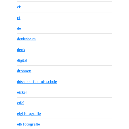
ck
ct
de
deidesheim
denk
digital
drohnen
düsseldorfer fotoschule
eickel
eifel
eigl fotografie
elb fotografie