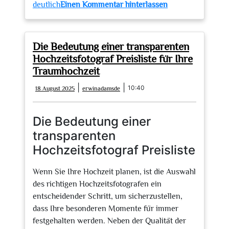
zu
deutlich
Einen Kommentar hinterlassen
Die
Bedeutung
einer
Die Bedeutung einer transparenten
transparenten
Hochzeitsfotograf Preisliste für Ihre
Preisliste
Traumhochzeit
für
18
erwinadamsde
|
|
10:40
18 August 2025
erwinadamsde
Hochzeitsfotograf
August
2025
Die Bedeutung einer
transparenten
Hochzeitsfotograf Preisliste
Wenn Sie Ihre Hochzeit planen, ist die Auswahl
des richtigen Hochzeitsfotografen ein
entscheidender Schritt, um sicherzustellen,
dass Ihre besonderen Momente für immer
festgehalten werden. Neben der Qualität der