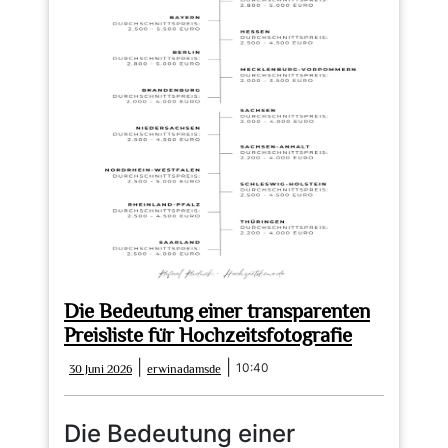
Die Bedeutung einer transparenten
Preisliste für Hochzeitsfotografie
30
erwinadamsde
|
|
10:40
30 Juni 2026
erwinadamsde
Juni
2026
Die Bedeutung einer