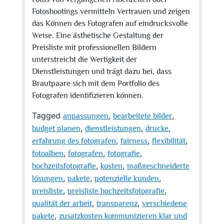
Fotoshootings vermitteln Vertrauen und zeigen
das Können des Fotografen auf eindrucksvolle
Weise. Eine ästhetische Gestaltung der
Preisliste mit professionellen Bildern
unterstreicht die Wertigkeit der
Dienstleistungen und trägt dazu bei, dass
Brautpaare sich mit dem Portfolio des
Fotografen identifizieren können.
Tagged
,
,
anpassungen
bearbeitete bilder
,
,
,
budget planen
dienstleistungen
drucke
,
,
,
erfahrung des fotografen
fairness
flexibilität
,
,
,
fotoalben
fotografen
fotografie
,
,
hochzeitsfotografie
kosten
maßgeschneiderte
,
,
,
lösungen
pakete
potenzielle kunden
,
,
preisliste
preisliste hochzeitsfotografie
,
,
qualität der arbeit
transparenz
verschiedene
,
pakete
zusatzkosten kommunizieren klar und