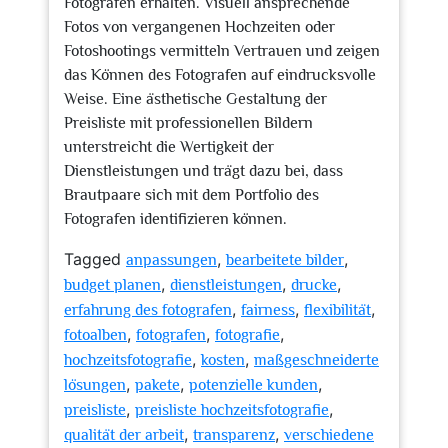
Fotografen erhalten. Visuell ansprechende
Fotos von vergangenen Hochzeiten oder
Fotoshootings vermitteln Vertrauen und zeigen
das Können des Fotografen auf eindrucksvolle
Weise. Eine ästhetische Gestaltung der
Preisliste mit professionellen Bildern
unterstreicht die Wertigkeit der
Dienstleistungen und trägt dazu bei, dass
Brautpaare sich mit dem Portfolio des
Fotografen identifizieren können.
Tagged
,
,
anpassungen
bearbeitete bilder
,
,
,
budget planen
dienstleistungen
drucke
,
,
,
erfahrung des fotografen
fairness
flexibilität
,
,
,
fotoalben
fotografen
fotografie
,
,
hochzeitsfotografie
kosten
maßgeschneiderte
,
,
,
lösungen
pakete
potenzielle kunden
,
,
preisliste
preisliste hochzeitsfotografie
,
,
qualität der arbeit
transparenz
verschiedene