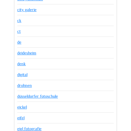
city galerie
ck
ct
de
deidesheim
denk
digital
drohnen
düsseldorfer fotoschule
eickel
eifel
eigl fotografie