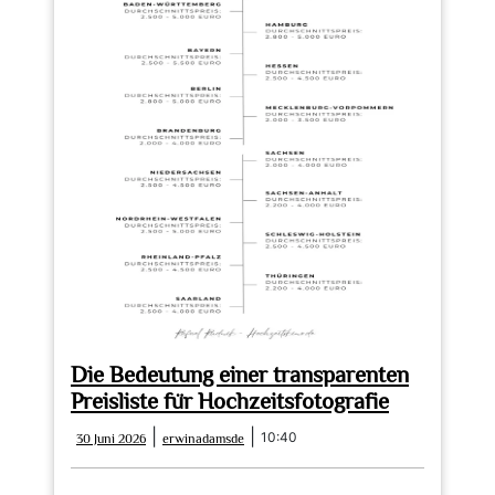
Die Bedeutung einer transparenten
Preisliste für Hochzeitsfotografie
30
erwinadamsde
|
|
10:40
30 Juni 2026
erwinadamsde
Juni
2026