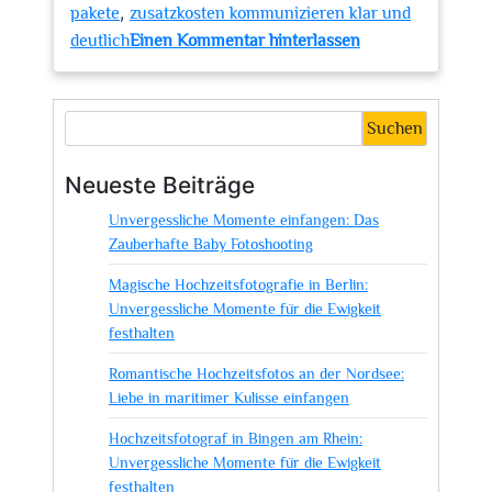
,
pakete
zusatzkosten kommunizieren klar und
zu
deutlich
Einen Kommentar hinterlassen
Die
Bedeutung
einer
Suchen
transparenten
Preisliste
Neueste Beiträge
für
Unvergessliche Momente einfangen: Das
Hochzeitsfotograf
Zauberhafte Baby Fotoshooting
Magische Hochzeitsfotografie in Berlin:
Unvergessliche Momente für die Ewigkeit
festhalten
Romantische Hochzeitsfotos an der Nordsee:
Liebe in maritimer Kulisse einfangen
Hochzeitsfotograf in Bingen am Rhein:
Unvergessliche Momente für die Ewigkeit
festhalten