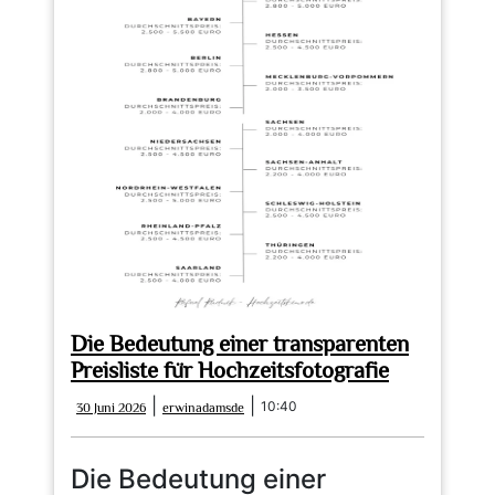
Die Bedeutung einer transparenten
Preisliste für Hochzeitsfotografie
30
erwinadamsde
|
|
10:40
30 Juni 2026
erwinadamsde
Juni
2026
Die Bedeutung einer