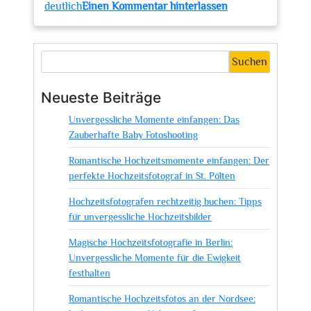
zu
deutlich
Einen Kommentar hinterlassen
Die
Bedeutung
einer
Suchen
transparenten
Preisliste
Neueste Beiträge
für
Unvergessliche Momente einfangen: Das
Hochzeitsfotograf
Zauberhafte Baby Fotoshooting
Romantische Hochzeitsmomente einfangen: Der
perfekte Hochzeitsfotograf in St. Pölten
Hochzeitsfotografen rechtzeitig buchen: Tipps
für unvergessliche Hochzeitsbilder
Magische Hochzeitsfotografie in Berlin:
Unvergessliche Momente für die Ewigkeit
festhalten
Romantische Hochzeitsfotos an der Nordsee: