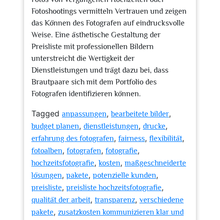
Fotoshootings vermitteln Vertrauen und zeigen
das Können des Fotografen auf eindrucksvolle
Weise. Eine ästhetische Gestaltung der
Preisliste mit professionellen Bildern
unterstreicht die Wertigkeit der
Dienstleistungen und trägt dazu bei, dass
Brautpaare sich mit dem Portfolio des
Fotografen identifizieren können.
Tagged
,
,
anpassungen
bearbeitete bilder
,
,
,
budget planen
dienstleistungen
drucke
,
,
,
erfahrung des fotografen
fairness
flexibilität
,
,
,
fotoalben
fotografen
fotografie
,
,
hochzeitsfotografie
kosten
maßgeschneiderte
,
,
,
lösungen
pakete
potenzielle kunden
,
,
preisliste
preisliste hochzeitsfotografie
,
,
qualität der arbeit
transparenz
verschiedene
,
pakete
zusatzkosten kommunizieren klar und