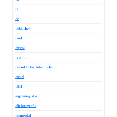
ct
de
deidesheim
denk
digital
drohnen
düsseldorfer fotoschule
eickel
eifel
eigl fotografie
elb fotografie
emmental