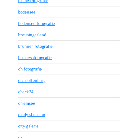
blume fotografie
bodensee
bodensee fotografie
breuningerland
brunner fotografie
businessfotografie
ch fotografie
charlottenburg
check24
chiemsee
cindy sherman
city galerie
ck