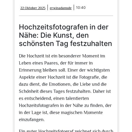
22
erwinadamsde
|
|
10:40
22 Oktober 2025
erwinadamsde
Oktober
2025
Hochzeitsfotografen in der
Nähe: Die Kunst, den
schönsten Tag festzuhalten
Die Hochzeit ist ein besonderer Moment im
Leben eines Paares, der für immer in
Erinnerung bleiben soll. Einer der wichtigsten
Aspekte einer Hochzeit ist die Fotografie, die
dazu dient, die Emotionen, die Liebe und die
Schönheit dieses Tages festzuhalten. Daher ist
es entscheidend, einen talentierten
Hochzeitsfotografen in der Nähe zu finden, der
in der Lage ist, diese magischen Momente
einzufangen.
Ein guter Hochzeitsfotograf zeichnet sich durch