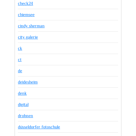
check24
chiemsee
cindy sherman
city galerie
ck
ct
de
deidesheim
denk
digital
drohnen
düsseldorfer fotoschule