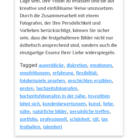
Lage sein, Ihre Vision zu erfassen und sie auf
kreative und einfühlsame Weise umzusetzen.
Durch die Zusammenarbeit mit einem
Fotografen, der Ihre Persönlichkeit und
Vorlieben berücksichtigt, können Sie sicher
sein, dass die festgehaltenen Bilder nicht nur
ästhetisch ansprechend sind, sondern auch die
einzigartige Essenz Ihrer Liebe widerspiegeln.
Tagged
,
,
,
augenblicke
diskretion
emotionen
,
,
,
empfehlungen
erfahrung
flexibilität
,
,
fotobeispiele ansehen
geschichten erzählen
,
,
gesten
hochzeitsfotografen
,
hochzeitsfotografen in der nähe
investition
,
,
,
,
lohnt sich
kundenbewertungen
kunst
liebe
,
,
,
nähe
natürliche bilder
persönliche treffen
,
,
,
,
portfolio
professionell
schönheit
stil
tag
,
festhalten
talentiert