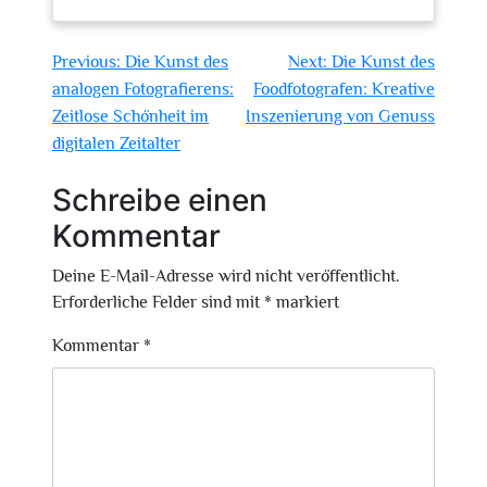
Beitragsnavigation
Previous:
Die Kunst des
Next:
Die Kunst des
analogen Fotografierens:
Foodfotografen: Kreative
Zeitlose Schönheit im
Inszenierung von Genuss
digitalen Zeitalter
Schreibe einen
Kommentar
Deine E-Mail-Adresse wird nicht veröffentlicht.
Erforderliche Felder sind mit
*
markiert
Kommentar
*