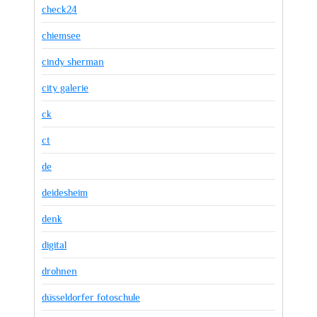
check24
chiemsee
cindy sherman
city galerie
ck
ct
de
deidesheim
denk
digital
drohnen
düsseldorfer fotoschule