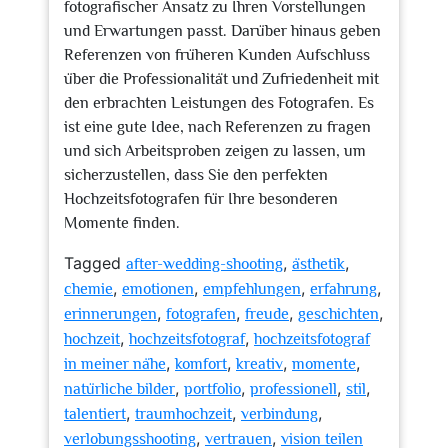
fotografischer Ansatz zu Ihren Vorstellungen
und Erwartungen passt. Darüber hinaus geben
Referenzen von früheren Kunden Aufschluss
über die Professionalität und Zufriedenheit mit
den erbrachten Leistungen des Fotografen. Es
ist eine gute Idee, nach Referenzen zu fragen
und sich Arbeitsproben zeigen zu lassen, um
sicherzustellen, dass Sie den perfekten
Hochzeitsfotografen für Ihre besonderen
Momente finden.
Tagged
,
,
after-wedding-shooting
ästhetik
,
,
,
,
chemie
emotionen
empfehlungen
erfahrung
,
,
,
,
erinnerungen
fotografen
freude
geschichten
,
,
hochzeit
hochzeitsfotograf
hochzeitsfotograf
,
,
,
,
in meiner nähe
komfort
kreativ
momente
,
,
,
,
natürliche bilder
portfolio
professionell
stil
,
,
,
talentiert
traumhochzeit
verbindung
,
,
verlobungsshooting
vertrauen
vision teilen