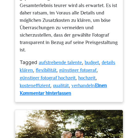
Gesamterlebnis teurer wird als erwartet. Es ist
daher ratsam, im Voraus alle Details und
möglichen Zusatzkosten zu klären, um böse
Überraschungen zu vermeiden und
sicherzustellen, dass der gewählte Fotograf
transparent in Bezug auf seine Preisgestaltung
ist.
Tagged
,
,
aufstrebende talente
budget
details
,
,
,
klären
flexibilität
günstiger fotograf
,
,
günstiger fotograf hochzeit
hochzeit
,
,
kosteneffizient
qualität
verhandeln
Einen
zu
Kommentar hinterlassen
Tipps
zur
Auswahl
eines
günstigen
Fotografen