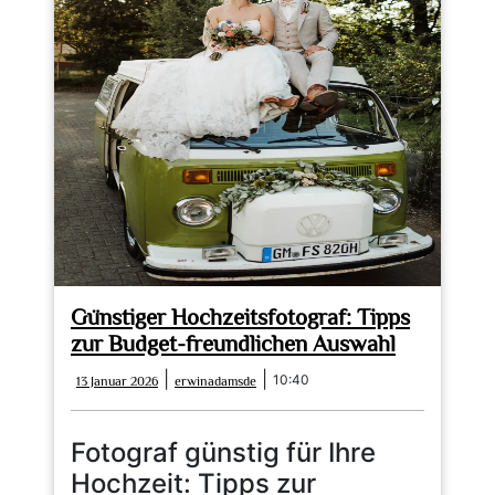
für
Ihre
Hochzeit
Günstiger Hochzeitsfotograf: Tipps
zur Budget-freundlichen Auswahl
13
erwinadamsde
|
|
10:40
13 Januar 2026
erwinadamsde
Januar
2026
Fotograf günstig für Ihre
Hochzeit: Tipps zur