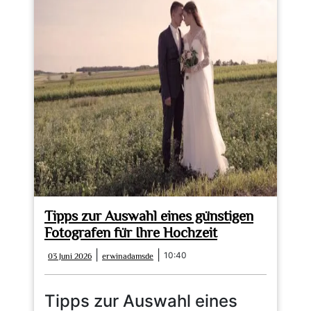
Tipps zur Auswahl eines günstigen
Fotografen für Ihre Hochzeit
03
erwinadamsde
|
|
10:40
03 Juni 2026
erwinadamsde
Juni
2026
Tipps zur Auswahl eines